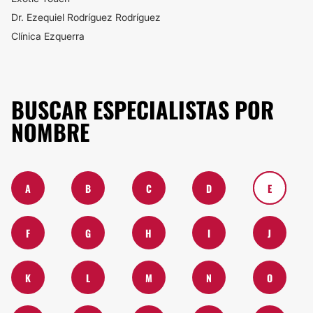
Dr. Ezequiel Rodrí­guez Rodrí­guez
Clínica Ezquerra
BUSCAR ESPECIALISTAS POR
NOMBRE
A
B
C
D
E
F
G
H
I
J
K
L
M
N
O