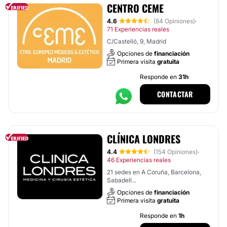
CENTRO CEME
4.6
(84 Opiniones)
·
71 Experiencias reales
C/Castelló, 9, Madrid
Opciones de
financiación
Primera visita
gratuita
Responde en
31h
CONTACTAR
CLÍNICA LONDRES
4.4
(154 Opiniones)
·
46 Experiencias reales
21 sedes en A Coruña, Barcelona,
Sabadell...
Opciones de
financiación
Primera visita
gratuita
Responde en
1h