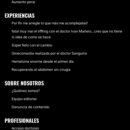
Aumento pene
EXPERIENCIAS
AUMENTO PÓMULOS
Por fin me arregle lo que más me acomplejaba!!
Hoy en día hay dos opciones válidas para aumentar
fatal muy mal el liffting con el doctor Ivan Mañero...creo que no tiene
los pómulos. Cuando se necesita un aumento
ni idea de como se hace
discreto, la mejor opción es el lipofilling con grasa.
Súper feliz con el cambio
Cuando el aumento debe ser mayor necesitamos
recurrir a los implantes tradicionales que aportan
Ginecomastia realizada por el doctor Sanguino
volumen con mayor predictibilidad.
Hematoma enorme desde el primer día
Recuperando el abdomen sin cirugia
CONTACTAR
SOBRE NOSOTROS
¿Quiénes somos?
IMPLANTES DENTALES
Equipo editorial
Nuestro objetivo es que la reconstrucción de la zona
Denuncia de contenido
dental sea estéticamente excelente. Somos
especialistas en tratamiento con implantes dentales
PROFESIONALES
de la zona anterior estética de la sonrrisa
Acceso doctores