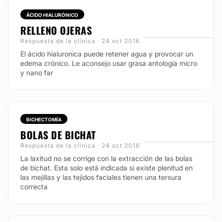
ÁCIDO HIALURÓNICO
CONTACTAR
RELLENO OJERAS
Respuesta de la clínica · 24 oct 2016
El ácido hialuronica puede retener agua y provocar un
ABDOMINOPLASTIA
edema crónico. Le aconsejo usar grasa antología micro
y nano far
La cirugía del abdomen permite recupera el contorno
abdominal. No solo la grasa acumulada, sino también
la fuerza en la musculatura abdominal.
CONTACTAR
BICHECTOMÍA
BOLAS DE BICHAT
Respuesta de la clínica · 24 oct 2016
REDUCCIÓN SENOS
La laxitud no se corrige con la extracción de las bolas
de bichat. Esta solo está indicada si existe plenitud en
las mejillas y las tejidos faciales tienen una tersura
A veces tener el pecho grande no es ninguna ventaja.
correcta
La incomodidad de no poder vestir bien, el no poder
hacer deporte, o solamente el peso que supone, son
razones mas que suficientes para plantearse la
operación.