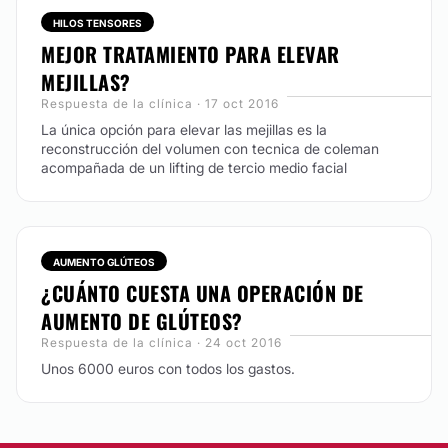
HILOS TENSORES
CONTACTAR
MEJOR TRATAMIENTO PARA ELEVAR
MEJILLAS?
Respuesta de la clínica · 17 oct 2016
LIFTING
La única opción para elevar las mejillas es la
reconstrucción del volumen con tecnica de coleman
Tratamos el rostro de forma natural con resultados
acompañada de un lifting de tercio medio facial
efectivos pero no antinaturales. Utilizamos grasa del
paciente y las técnicas mas modernas de lifting facial.
CONTACTAR
AUMENTO GLÚTEOS
¿CUÁNTO CUESTA UNA OPERACIÓN DE
AUMENTO MENTÓN
AUMENTO DE GLÚTEOS?
Respuesta de la clínica · 24 oct 2016
Realizamos la mentoplastia mediante técnicas de
Unos 6000 euros con todos los gastos.
remodelación ósea, que son las más efectivas, las
que dan un aspecto más natural, y las que dan menos
problemas a corto y largo plazo.