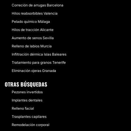
Correción de arrugas Barcelona
Hilos reabsorbibles Valencia
ORTODONCIA
Pelado químico Málaga
Hilos de tracción Alicante
La zona anterior de los dientes es importantísima para
Aumento de senos Sevilla
tener un aspecto social y estéticamente adecuado.
Unos dientes sanos y bonitos son la mejor tarjeta de
Relleno de labios Murcia
presentación.
Infiltración dérmica Islas Baleares
CONTACTAR
Tratamiento para granos Tenerife
Eliminación ojeras Granada
OTRAS BÚSQUEDAS
GINECOMASTIA
Pezones invertidos
Las mamas grandes en el hombre es una
Implantes dentales
preocupación muy habitual. Solucionarlo es
relativamente simple. En la mayoría de los casos una
Relleno facial
liposuccion soluciona el problema.
Trasplantes capilares
Remodelación corporal
CONTACTAR