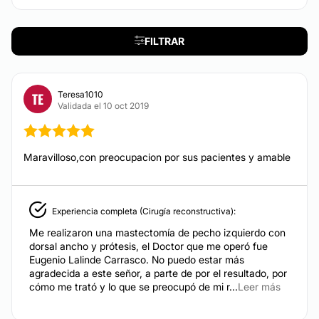
la Sociedad Internacional de Cirugía Craneofacial, la
MEDICINA ESTÉTICA
European Association of Aesthetic Plastic Surgery, la
International Team for Oral Implantology.
FILTRAR
Rellenos faciales
Localización
Dr. E. Lalinde
se sitúa en Madrid, donde podrás
BLEFAROPLASTIA
encontrar mayores informes.
Teresa1010
TE
Validada el 10 oct 2019
Los párpados y los ojos son una de las características
Posibilidad de videoconsulta:
que reflejan mejor cómo nos encontramos. Os voy a
ayudar a revisar cuáles son los signos que provocan
No
ese estado y cómo tratarlos cuando empiezan a
Maravilloso,con preocupacion por sus pacientes y amable
aparecer cosas que no nos gustan.
Experiencia:
33 años
CONTACTAR
Experiencia completa (Cirugía reconstructiva):
Atención en:
Me realizaron una mastectomía de pecho izquierdo con
English
dorsal ancho y prótesis, el Doctor que me operó fue
AUMENTO DE PECHO
Eugenio Lalinde Carrasco. No puedo estar más
Español
agradecida a este señor, a parte de por el resultado, por
Aumento mamario con todas las garantías. Prótesis
cómo me trató y lo que se preocupó de mi r...
Leer más
Financiación o facilidades de pago:
redondas y anatómicas de las marcas más
avanzadas del mercado con el registro de la FDA
Sí