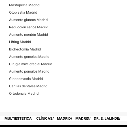
Mastopexia Madrid
Otoplastia Madrid
LIPOESCULTURA
Aumento glúteos Madrid
Reducción senos Madrid
La lipoescultura mejora la silueta. Pero para que sea
Aumento mentón Madrid
efectiva debe realizarse en pacientes seleccionados.
Le ayudaremos a saber si en su caso va a ser la
Lifting Madrid
solución de su problema.
Bichectomía Madrid
Aumento gemelos Madrid
CONTACTAR
Cirugía maxilofacial Madrid
Aumento pómulos Madrid
Ginecomastia Madrid
AUMENTO GEMELOS
Carillas dentales Madrid
El aumento de gemelos es una opción terapéutica
Ortodoncia Madrid
para pacientes con asimetrías graves en las piernas.
También puede ser adecuado emplearlo en mujeres u
hombres con pantorrillas muy finas.
MULTIESTETICA
CLÍNICAS
MADRID
MADRID
DR. E. LALINDE
CONTACTAR