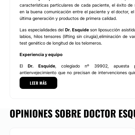
características particulares de cada paciente, el éxito de
en la buena comunicación entre el paciente y el doctor, el
última generación y productos de primera calidad.
Las especialidades del
Dr. Esquide
son liposucción asisti
labios, hilos tensores (lifting sin cirugía),eliminación de v
test genético de longitud de los telomeros.
Experiencia y equipo
El
Dr. Esquide
, colegiado nº 39902, apuesta p
antienvejecimiento que no precisan de intervenciones qu
Cirugía Mínimamente Invasiva
, para lo que se mantien
LEER MÁS
de formación sobre todas las novedades para aplicarlas a 
Lo acompaña un equipo de especialistas multidisciplinari
para llevar a cabo con total seguridad los procedimientos 
OPINIONES SOBRE DOCTOR ESQU
médica.
Nos esmeramos en brindar una atención de calidad, en l
directa, respetuosa y honesta es la clave para establec