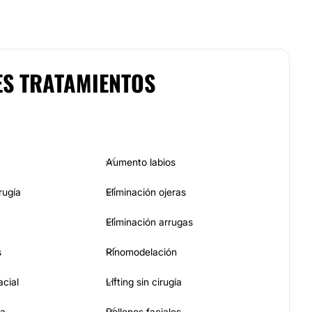
ES TRATAMIENTOS
Aumento labios
rugía
Eliminación ojeras
Eliminación arrugas
s
Rinomodelación
acial
Lifting sin cirugía
va
Rellenos faciales