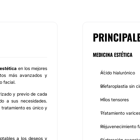
PRINCIPAL
MEDICINA ESTÉTICA
estética
en los mejores
Ácido hialurónico
entos más avanzados y
 facial.
Blefaroplastia sin ci
rizado y previo de cada
Hilos tensores
ado a sus necesidades.
 tratamiento es único y
Tratamiento varice
Rejuvenecimiento f
ptables a los deseos y
Sudoración excesi