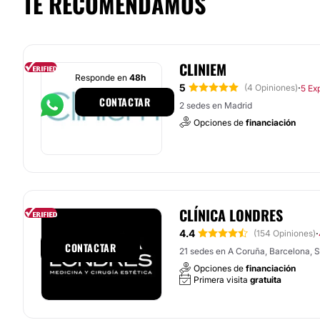
TE RECOMENDAMOS
CLINIEM
Responde en
48h
5
·
(4 Opiniones)
5 Ex
CONTACTAR
2 sedes en Madrid
Opciones de
financiación
CLÍNICA LONDRES
Responde en
1h
4.4
·
(154 Opiniones)
CONTACTAR
21 sedes en A Coruña, Barcelona, Sa
Opciones de
financiación
Primera visita
gratuita