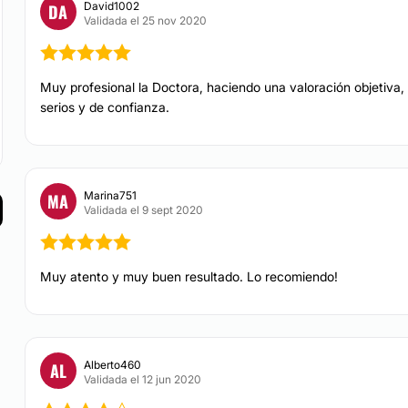
poyado en la realización
David1002
DA
Reconstrucción ma
dimiento a seguir para
Validada el 25 nov 2020
Lipoescultura
Muy profesional la Doctora, haciendo una valoración objetiva,
Aumento pómulos
serios y de confianza.
a de Madrid.
Contamos
guras y tenemos a su
ación los cuales apoyan
CIRUGÍA ÍNTIMA
.
Marina751
MA
Labioplastia
Validada el 9 sept 2020
DERMATOLOGÍA
Muy atento y muy buen resultado. Lo recomiendo!
Corrección cicatric
Alberto460
AL
TRATAMIENTOS ESTÉTI
Validada el 12 jun 2020