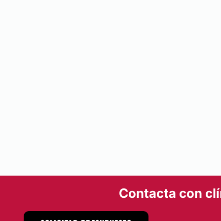
Financiación o facilidades de pago:
No
Métodos de pago aceptados:
Tarjeta de Crédito/Débito
Transferencia Bancaria
Efectivo
Otros
Contacta con clí