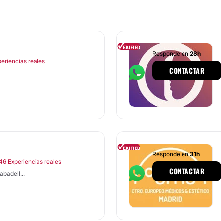
Responde en
28h
periencias reales
CONTACTAR
Responde en
31h
46 Experiencias reales
CONTACTAR
badell...