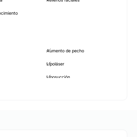
ecimiento
Aumento de pecho
Lipoláser
Liposucción
Aumento glúteos
Reducción senos
Aumento mentón
iva
Lipofilling