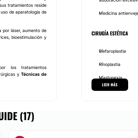
 sus tratamientos reside
 uso de aparatología de
Medicina antienvej
da por láser, aumento de
CIRUGÍA ESTÉTICA
arices, bioestimulación y
Blefaroplastia
Rinoplastia
or los tratamientos
irúrgicas y
Técnicas de
Mastopexia
e en constante proceso
LEER MÁS
sus pacientes.
Otoplastia
o altamente cualificado
Abdominoplastia
ofrecidos en la consulta
IDE (17)
Lifting
a cual la comunicación
Cirugía reconstruct
er un vínculo lleno de