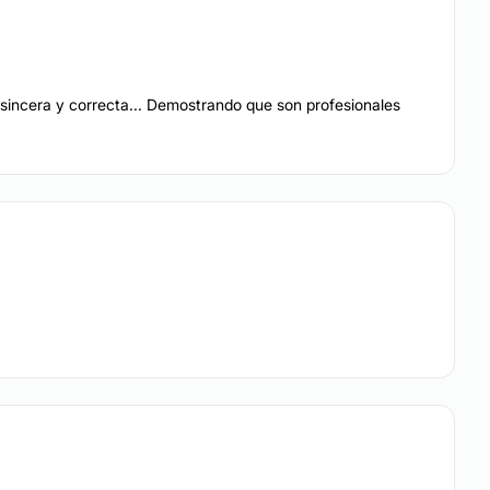
maria
Bichectomía
Aumento gemelos
 sincera y correcta... Demostrando que son profesionales
Ginecomastia
es
COS