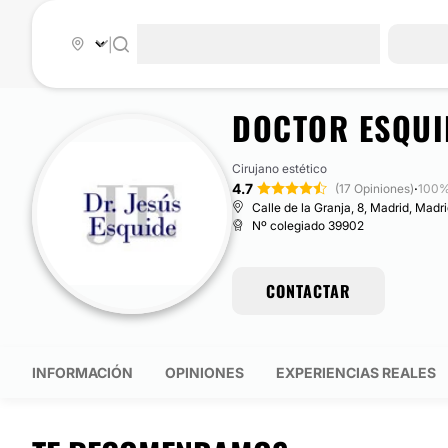
|
DOCTOR ESQUI
Cirujano estético
4.7
·
(17 Opiniones)
100%
Calle de la Granja, 8, Madrid, Madr
Nº colegiado 39902
CONTACTAR
INFORMACIÓN
OPINIONES
EXPERIENCIAS REALES