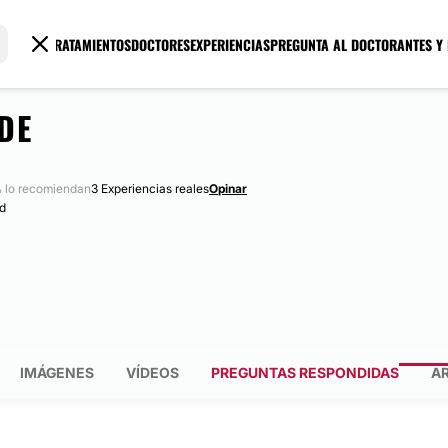
TRATAMIENTOS
DOCTORES
EXPERIENCIAS
PREGUNTA AL DOCTOR
ANTES Y
DE
 lo recomiendan
3 Experiencias reales
Opinar
id
IMÁGENES
VÍDEOS
PREGUNTAS RESPONDIDAS
A