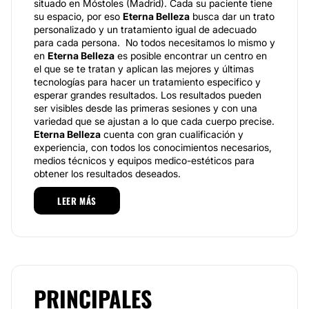
situado en Móstoles (Madrid). Cada su paciente tiene
su espacio, por eso
Eterna Belleza
busca dar un trato
personalizado y un tratamiento igual de adecuado
para cada persona. No todos necesitamos lo mismo y
en
Eterna Belleza
es posible encontrar un centro en
el que se te tratan y aplican las mejores y últimas
tecnologías para hacer un tratamiento especifico y
esperar grandes resultados. Los resultados pueden
ser visibles desde las primeras sesiones y con una
variedad que se ajustan a lo que cada cuerpo precise.
Eterna Belleza
cuenta con gran cualificación y
experiencia, con todos los conocimientos necesarios,
medios técnicos y equipos medico-estéticos para
obtener los resultados deseados.
Para cumplir este objetivo,
Eterna Belleza
cuenta con
LEER MÁS
los más modernos equipamientos del sector,
productos seleccionados por nuestro equipo y
profesionales especializados en cada uno de sus
tratamientos.
Eterna Belleza
ofrece tratamientos
faciales y corporales de máxima calidad y totalmente
personalizados. Sus profesionales cuentan con mas
PRINCIPALES
de 20 años de experiencia en el sector de la estética.
Su directora Dolores Mengual tiene más de 20 años