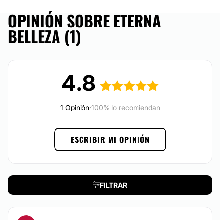
Blanqueamiento dental
Posibilidad de videoconsulta:
OPINIÓN SOBRE ETERNA
No
BELLEZA (1)
Financiación o facilidades de pago:
No
4.8
1 Opinión
·
100% lo recomiendan
ESCRIBIR MI OPINIÓN
FILTRAR