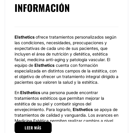
INFORMACIÓN
Elsthetics
ofrece tratamientos personalizados según
las condiciones, necesidades, preocupaciones y
expectativas de cada uno de sus pacientes, que
incluyen el área de nutrición y dietética, estética
facial, medicina anti-aging y patología vascular. El
equipo de
Elsthetics
cuenta con formación
especializada en distintos campos de la estética, con
el objetivo de ofrecer un tratamiento integral dirigido a
pacientes que valoren la salud y la estética.
En
Elsthetics
una persona puede encontrar
tratamientos estéticos que permitan mejorar la
estética de su piel y combatir signos del
envejecimiento. Para lograrlo,
Elsthetics
se apoya de
tratamientos de calidad y vanguardia. Los avances en
Medicina Estética permiten realizar cambios a nivel
facial y corporal. La clave está en la moderación y el
LEER MÁS
análisis personalizado de las necesidades y