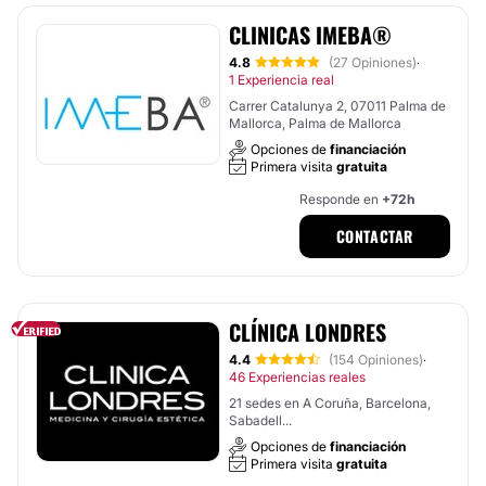
CLINICAS IMEBA®
4.8
(27 Opiniones)
·
1 Experiencia real
Carrer Catalunya 2, 07011 Palma de
Mallorca, Palma de Mallorca
Opciones de
financiación
Primera visita
gratuita
Responde en
+72h
CONTACTAR
CLÍNICA LONDRES
4.4
(154 Opiniones)
·
46 Experiencias reales
21 sedes en A Coruña, Barcelona,
Sabadell...
Opciones de
financiación
Primera visita
gratuita