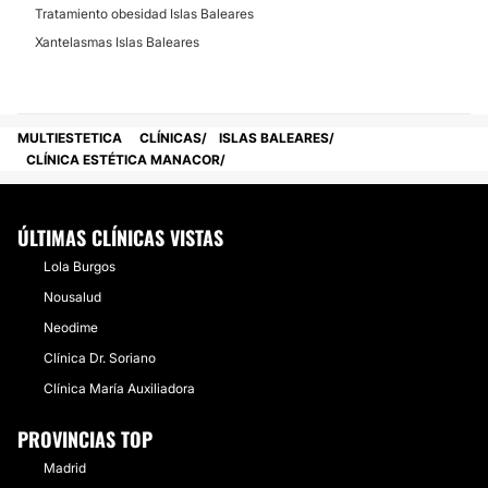
Celulitis
Tratamiento obesidad Islas Baleares
Cavitación
Xantelasmas Islas Baleares
Mesoterapia
Carboxiterapia
Dietas
MULTIESTETICA
CLÍNICAS
ISLAS BALEARES
CLÍNICA ESTÉTICA MANACOR
CIRUGÍA ESTÉTICA
ÚLTIMAS CLÍNICAS VISTAS
Trasplantes capilares
Lola Burgos
Nousalud
Neodime
CIRUGÍA ÍNTIMA
Clínica Dr. Soriano
Clínica María Auxiliadora
Rejuvenecimiento vaginal
PROVINCIAS TOP
Madrid