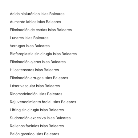
Verrugas
Financiación o facilidades de pago:
Tratamiento antimanchas
Ácido hialurónico Islas Baleares
No
Tratamiento capilar
Aumento labios Islas Baleares
Métodos de pago aceptados:
Tratamiento antiacné
Eliminación de estrías Islas Baleares
Tarjeta de Crédito/Débito
Angiomas
Lunares Islas Baleares
Alopecia
Verrugas Islas Baleares
Efectivo
Rosácea
Blefaroplastia sin cirugía Islas Baleares
Cuperosis
Eliminación ojeras Islas Baleares
Mesoterapia capilar
Hilos tensores Islas Baleares
Eliminación arrugas Islas Baleares
Láser vascular Islas Baleares
TRATAMIENTOS ESTÉTICOS
Rinomodelación Islas Baleares
Rejuvenecimiento facial Islas Baleares
Peeling
Lifting sin cirugía Islas Baleares
EMSculpt®
Sudoración excesiva Islas Baleares
Drenaje linfático
Rellenos faciales Islas Baleares
Radiofrecuencia facial
Balón gástrico Islas Baleares