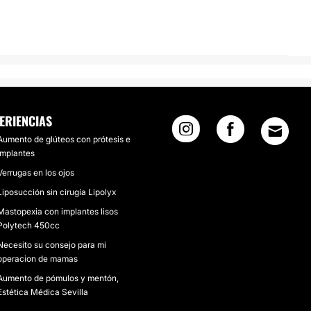
ERIENCIAS
Aumento de glúteos con prótesis e
implantes
Verrugas en los ojos
Liposucción sin cirugía Lipolyx
Mastopexia con implantes lisos
Polytech 450cc
Necesito su consejo para mi
operacion de mamas
Aumento de pómulos y mentón,
Estética Médica Sevilla