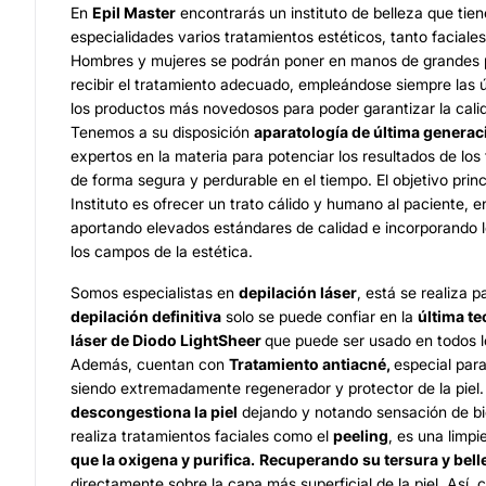
En
Epil Master
encontrarás un instituto de belleza que tien
especialidades varios tratamientos estéticos, tanto faciale
Hombres y mujeres se podrán poner en manos de grandes p
recibir el tratamiento adecuado, empleándose siempre las ú
los productos más novedosos para poder garantizar la calid
Tenemos a su disposición
aparatología de última generac
expertos en la materia para potenciar los resultados de los
de forma segura y perdurable en el tiempo. El objetivo prin
Instituto es ofrecer un trato cálido y humano al paciente, e
aportando elevados estándares de calidad e incorporando 
los campos de la estética.
Somos especialistas en
depilación láser
, está se realiza 
depilación definitiva
solo se puede confiar en la
última t
láser de Diodo LightSheer
que puede ser usado en todos lo
Además, cuentan con
Tratamiento antiacné,
especial para
siendo extremadamente regenerador y protector de la piel
descongestiona la piel
dejando y notando sensación de bie
realiza tratamientos faciales como el
peeling
, es una limp
que la oxigena y purifica.
Recuperando su tersura y bell
directamente sobre la capa más superficial de la piel. Así, 