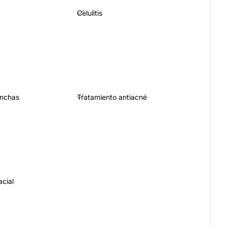
Celulitis
anchas
Tratamiento antiacné
acial