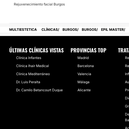
Rejuvenecimiento facial Burgos
Financiación o facilidades de pago:
No
MULTIESTETICA
CLÍNICAS
BURGOS
BURGOS
EPIL MASTER
ÚLTIMAS CLÍNICAS VISTAS
PROVINCIAS TOP
TRAT
Clínica Infantes
Madrid
Re
Clínica Ihair Medical
Barcelona
Re
Clinica Mediterráneo
Valencia
In
Dr. Luis Peralta
Málaga
Au
Dr. Camilo Betancourt Duque
Alicante
Pr
Di
Gr
De
Ba
Ac