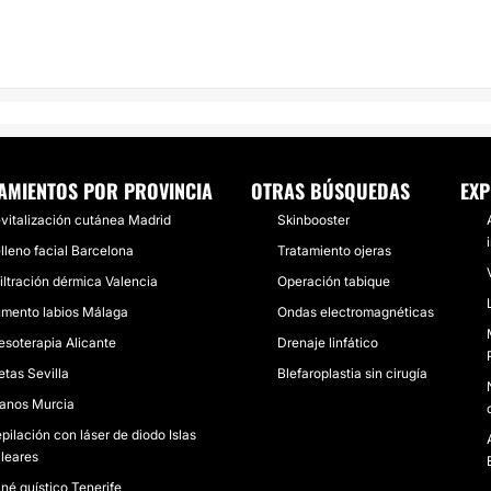
AMIENTOS POR PROVINCIA
OTRAS BÚSQUEDAS
EXP
vitalización cutánea Madrid
Skinbooster
lleno facial Barcelona
Tratamiento ojeras
filtración dérmica Valencia
Operación tabique
mento labios Málaga
Ondas electromagnéticas
esoterapia Alicante
Drenaje linfático
etas Sevilla
Blefaroplastia sin cirugía
anos Murcia
pilación con láser de diodo Islas
leares
né quístico Tenerife