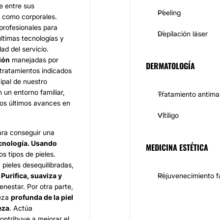
e entre sus
Peeling
s como corporales.
rofesionales para
Depilación láser
ltimas tecnologías y
ad del servicio.
ión
manejadas por
DERMATOLOGÍA
 tratamientos indicados
cipal de nuestro
n un entorno familiar,
Tratamiento antim
los últimos avances en
Vitíligo
para conseguir una
ecnología. Usando
MEDICINA ESTÉTICA
s tipos de pieles.
 pieles desequilibradas,
.
Purifica, suaviza y
Rejuvenecimiento f
nestar. Por otra parte,
ieza
profunda de la piel
eza
. Actúa
contribuye a mejorar el