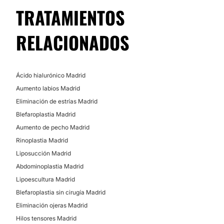
Liposucción
TRATAMIENTOS
Otoplastia
Aumento glúteos
RELACIONADOS
Abdominoplastia
Lipo Vaser
Reducción senos
Ácido hialurónico Madrid
Aumento mentón
Aumento labios Madrid
Lifting
Eliminación de estrías Madrid
Cirugía reconstructiva
Blefaroplastia Madrid
Reconstrucción mamaria
Aumento de pecho Madrid
Lipofilling
Rinoplastia Madrid
Bichectomía
Liposucción Madrid
Lipoescultura
Abdominoplastia Madrid
Cirugía maxilofacial
Lipoescultura Madrid
Aumento gemelos
Blefaroplastia sin cirugía Madrid
Ginecomastia
Eliminación ojeras Madrid
Queiloplastia
Hilos tensores Madrid