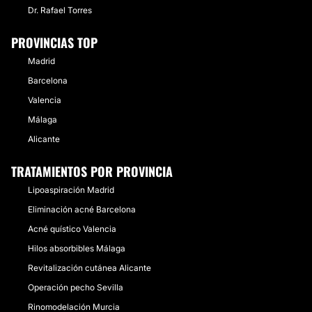
Dr. Rafael Torres
Mesoterapia
Cavitación
PROVINCIAS TOP
Dietas
Madrid
Carboxiterapia
Barcelona
Depilación láser
Valencia
Presoterapia
Málaga
Microdermoabrasión
Alicante
TRATAMIENTOS POR PROVINCIA
CIRUGÍA BARIÁTRICA
Lipoaspiración Madrid
Eliminación acné Barcelona
Tratamiento obesidad
Acné quístico Valencia
Hilos absorbibles Málaga
Revitalización cutánea Alicante
Operación pecho Sevilla
Rinomodelación Murcia