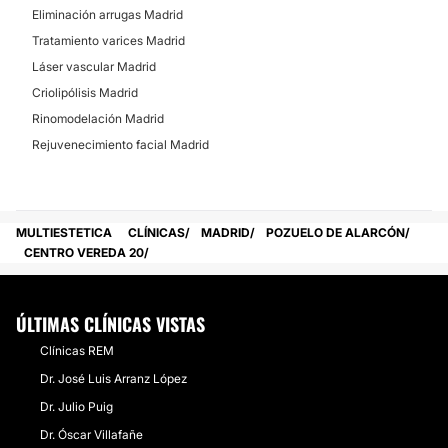
Marcación abdominal
Eliminación arrugas Madrid
Aumento pómulos
Tratamiento varices Madrid
Láser vascular Madrid
Criolipólisis Madrid
DERMATOLOGÍA
Rinomodelación Madrid
Rejuvenecimiento facial Madrid
Corrección cicatrices
TRATAMIENTOS ESTÉTICOS
MULTIESTETICA
CLÍNICAS
MADRID
POZUELO DE ALARCÓN
CENTRO VEREDA 20
HIFU
Peeling
ÚLTIMAS CLÍNICAS VISTAS
Drenaje linfático
Clínicas REM
Eliminación de tatuajes
Dr. José Luis Arranz López
Celulitis
Dr. Julio Puig
Micropigmentación
Dr. Óscar Villafañe
Radiofrecuencia facial