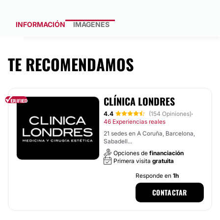
INFORMACIÓN
IMÁGENES
TE RECOMENDAMOS
CLÍNICA LONDRES
4.4
(154 Opiniones)
·
46 Experiencias reales
21 sedes en A Coruña, Barcelona,
Sabadell...
Opciones de
financiación
Primera visita
gratuita
Responde en
1h
CONTACTAR