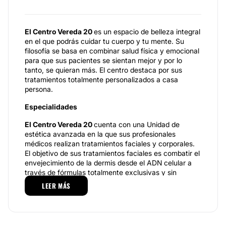
El Centro Vereda 20
es un espacio de belleza integral
en el que podrás cuidar tu cuerpo y tu mente. Su
filosofía se basa en combinar salud física y emocional
para que sus pacientes se sientan mejor y por lo
tanto, se quieran más. El centro destaca por sus
tratamientos totalmente personalizados a casa
persona.
Especialidades
El Centro Vereda 20
cuenta con una Unidad de
estética avanzada en la que sus profesionales
médicos realizan tratamientos faciales y corporales.
El objetivo de sus tratamientos faciales es combatir el
envejecimiento de la dermis desde el ADN celular a
través de fórmulas totalmente exclusivas y sin
necesidad de realizar una cirugía. Se consigue tener
LEER MÁS
una piel más firme, más luminosa y con menos
arrugas de forma inmediata. También realizan
tratamientos antiacné y para mejorar las
manchas. Sus tratamientos corporales están