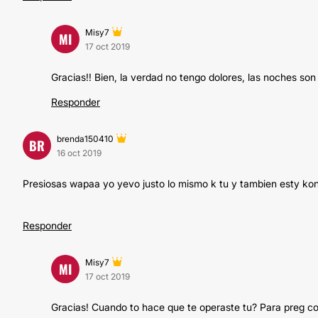
Misy7
MI
17 oct 2019
Gracias!! Bien, la verdad no tengo dolores, las noches son
Responder
brenda150410
BR
16 oct 2019
Presiosas wapaa yo yevo justo lo mismo k tu y tambien esty ko
Responder
Misy7
MI
17 oct 2019
Gracias! Cuando to hace que te operaste tu? Para preg co