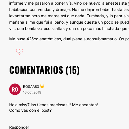
informe y me pasaron a poner vía, vino de nuevo la anestesista
habitación con vendas y drenaje. No me dejaron beber hasta las
levantarme pero me maree así que nada. Tumbada, y lo peor sin
mañana si me que fui al baño, y aunque cuesta un poco se puede.
vi... que bonitas☺️ eso si altas y una un poco más hinchada que o
Me puse 425cc anatómicas, dual plane surcosubmamario. Os po
6
COMENTARIOS (
15
)
ROSAA83
RO
16 oct 2019
Hola misy7 las tienes preciosas!!! Me encantan!
Como vas con el post?
Responder