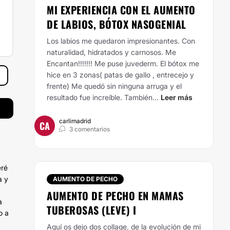
MI EXPERIENCIA CON EL AUMENTO
DE LABIOS, BÓTOX NASOGENIAL
Los labios me quedaron impresionantes. Con
naturalidad, hidratados y carnosos. Me
Encantan!!!!!!! Me puse juvederm.
El bótox me
hice en 3 zonas( patas de gallo , entrecejo y
frente) Me quedó sin ninguna arruga y el
resultado fue increíble.
También...
Leer más
carlimadrid
CA
3 comentarios
eré
a y
AUMENTO DE PECHO
AUMENTO DE PECHO EN MAMAS
a
TUBEROSAS (LEVE) I
o a
Aquí os dejo dos collage, de la evolución de mi