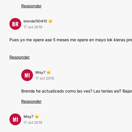
Responder
brenda150410
BR
17 oct 2019
Pues yo me opere ase 5 meses me opere en mayo lok kieras preg
Responder
Misy7
MI
17 oct 2019
Brenda he actualizado como las ves? Las tenías así? Baj
Responder
Misy7
MI
17 oct 2019