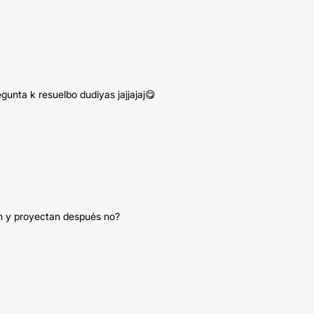
unta k resuelbo dudiyas jajjajaj😋
an y proyectan después no?