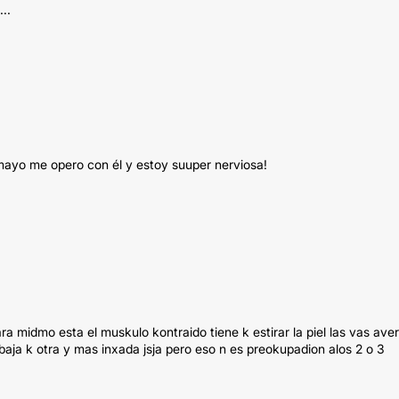
..
 mayo me opero con él y estoy suuper nerviosa!
ra midmo esta el muskulo kontraido tiene k estirar la piel las vas aver
baja k otra y mas inxada jsja pero eso n es preokupadion alos 2 o 3