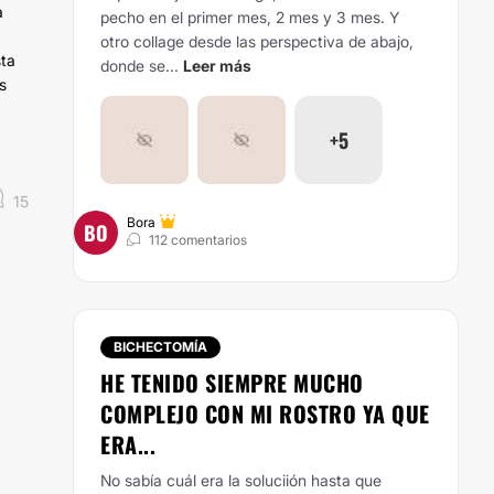
a
pecho en el primer mes, 2 mes y 3 mes. Y
otro collage desde las perspectiva de abajo,
sta
donde se...
Leer más
s
+5
15
Bora
BO
112 comentarios
BICHECTOMÍA
HE TENIDO SIEMPRE MUCHO
COMPLEJO CON MI ROSTRO YA QUE
ERA...
No sabía cuál era la soluciión hasta que