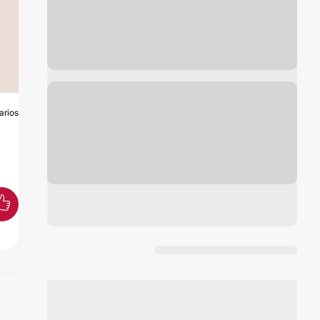
arios
O