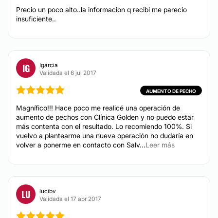
Corrección cicatrices
Precio un poco alto..la informacion q recibi me parecio
Tratamiento capilar
insuficiente..
Tratamiento antiacné
TRATAMIENTOS ESTÉTICOS
Igarcia
IG
Validada el 6 jul 2017
Peeling
AUMENTO DE PECHO
Drenaje linfático
Magnífico!!! Hace poco me realicé una operación de
Micropigmentación
aumento de pechos con Clínica Golden y no puedo estar
más contenta con el resultado. Lo recomiendo 100%. Si
Radiofrecuencia facial
vuelvo a plantearme una nueva operación no dudaría en
Celulitis
volver a ponerme en contacto con Salv...
Leer más
Mesoterapia
Carboxiterapia
Presoterapia
lucibv
LU
Dietas
Validada el 17 abr 2017
Depilación láser