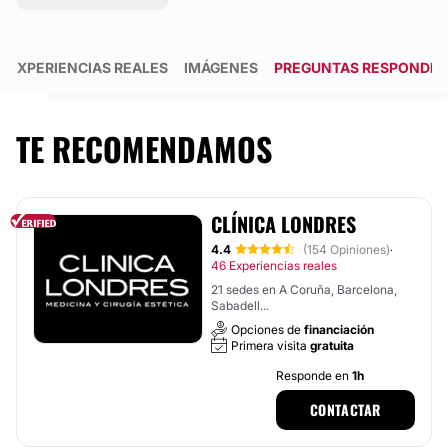
EXPERIENCIAS REALES
IMÁGENES
PREGUNTAS RESPONDID
TE RECOMENDAMOS
CLÍNICA LONDRES
4.4
(154 Opiniones)
·
46 Experiencias reales
21 sedes en A Coruña, Barcelona,
Sabadell...
Opciones de
financiación
Primera visita
gratuita
Responde en
1h
CONTACTAR