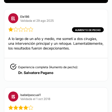
Español
Aumento labios
Italiano
Ele186
EL
Validada el 29 ago 2025
Blefaroplastia sin cirugía
Português
Eliminación de estrías
AUMENTO DE PECHO
Financiación o facilidades de pago:
Hilos tensores
A lo largo de un año y medio, me sometí a dos cirugías,
Eliminación arrugas
Sí
una intervención principal y un retoque. Lamentablemente,
Tratamiento varices
los resultados fueron decepcionantes.
Láser vascular
Rinomodelación
Experiencia completa (Aumento de pecho):
Rejuvenecimiento facial
Dr. Salvatore Pagano
Lifting sin cirugía
Rellenos faciales
Isabelpascual1
IS
DERMATOLOGÍA
Validada el 1 oct 2018