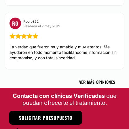
Tratamiento antimanchas
Rocio352
RO
Tratamiento capilar
Validada el 7 may 2012
Tratamiento antiacné
Alopecia
Mesoterapia capilar
La verdad que fueron muy amable y muy atentos. Me
ayudaron en todo momento facilitándome información sin
compromiso, y con total sinceridad.
ODONTOLOGÍA
Carillas dentales
VER MÁS OPINIONES
Blanqueamiento dental
Contacta con clínicas Verificadas
que
Ortodoncia invisible
puedan ofrecerte el tratamiento.
Ortodoncia
Implantes dentales
SOLICITAR PRESUPUESTO
CARILLAS DENTALES