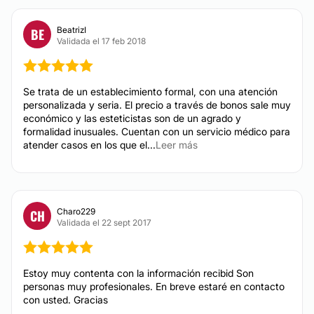
Financiación o facilidades de pago:
Sí
BeatrizI
BE
HIFU
Validada el 17 feb 2018
Métodos de pago aceptados:
Peeling
Drenaje linfático
Tarjeta de Crédito/Débito
Se trata de un establecimiento formal, con una atención
Eliminación de tatuajes
Efectivo
personalizada y seria. El precio a través de bonos sale muy
Radiofrecuencia facial
económico y las esteticistas son de un agrado y
Micropigmentación
formalidad inusuales. Cuentan con un servicio médico para
atender casos en los que el...
Leer más
Celulitis
Cavitación
Mesoterapia
Carboxiterapia
Charo229
CH
Validada el 22 sept 2017
Presoterapia
Dietas
Depilación láser
Estoy muy contenta con la información recibid Son
personas muy profesionales. En breve estaré en contacto
con usted. Gracias
DERMATOLOGÍA