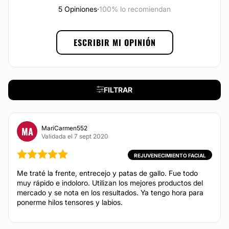
Localización
Blefaroplastia
5 Opiniones
·
100% lo recomiendan
Lipoláser
En pleno centro de Ciudad Real y Puertollano,
Forma
y Línea,
una de las primeras franquicias de
Liposucción
ESCRIBIR MI OPINIÓN
adelgazamiento de nuestro país,ha creado un espacio
Lifting
único con más de 300 metros a su disposición.
Lipoescultura
Posibilidad de videoconsulta:
Trasplantes capilares
Sí
Cirugía maxilofacial
FILTRAR
Aumento pómulos
Experiencia:
43 años
MariCarmen552
MA
CIRUGÍA BARIÁTRICA
Validada el 7 sept 2020
Atención en:
REJUVENECIMIENTO FACIAL
English
Balón gástrico
Me traté la frente, entrecejo y patas de gallo. Fue todo
Español
Tratamiento obesidad
muy rápido e indoloro. Utilizan los mejores productos del
Manga gástrica
mercado y se nota en los resultados. Ya tengo hora para
Français
ponerme hilos tensores y labios.
Italiano
TRATAMIENTOS ESTÉTICOS