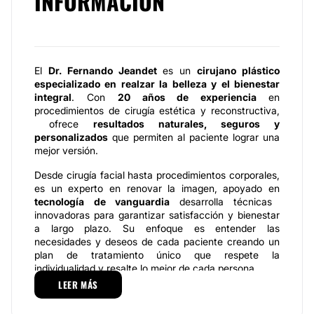
INFORMACIÓN
El
Dr. Fernando Jeandet
es un
cirujano plástico
especializado en realzar la belleza y el bienestar
integral
. Con
20 años de experiencia
en
procedimientos de cirugía estética y reconstructiva,
ofrece
resultados naturales, seguros y
personalizados
que permiten al paciente lograr una
mejor versión.
Desde cirugía facial hasta procedimientos corporales,
es un experto en renovar la imagen, apoyado en
tecnología de vanguardia
desarrolla técnicas
innovadoras para garantizar satisfacción y bienestar
a largo plazo. Su enfoque es entender las
necesidades y deseos de cada paciente creando un
plan de tratamiento único que respete la
individualidad y resalte lo mejor de cada persona.
LEER MÁS
El
Dr. Fernando Jeandet
inició su formación en
Buenos Aires en la Facultad de Ciencias Médicas de