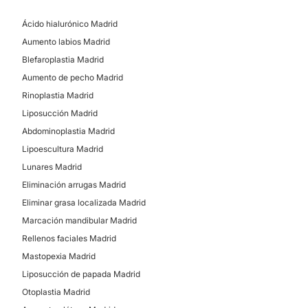
Asociaciones y distinciones:
Bichectomía
Ácido hialurónico Madrid
Lipoescultura
Sociedad Española de Cirugía Estética (SECE)
Aumento labios Madrid
Cirugía maxilofacial
Experiencia:
Blefaroplastia Madrid
Queiloplastia
Aumento de pecho Madrid
23 años
Marcación abdominal
Rinoplastia Madrid
Aumento pómulos
Atención en:
Liposucción Madrid
Ginecomastia
English
Abdominoplastia Madrid
Lipoescultura Madrid
Español
DERMATOLOGÍA
Lunares Madrid
Financiación o facilidades de pago:
Eliminación arrugas Madrid
No
Eliminar grasa localizada Madrid
Lunares
Marcación mandibular Madrid
Métodos de pago aceptados:
Corrección cicatrices
Rellenos faciales Madrid
Tarjeta de Crédito/Débito
Mastopexia Madrid
CIRUGÍA ÍNTIMA
Transferencia Bancaria
Liposucción de papada Madrid
Otoplastia Madrid
Efectivo
Labioplastia