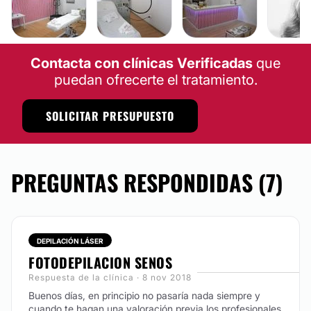
Contacta con clínicas Verificadas
que
puedan ofrecerte el tratamiento.
SOLICITAR PRESUPUESTO
PREGUNTAS RESPONDIDAS (7)
DEPILACIÓN LÁSER
FOTODEPILACION SENOS
Respuesta de la clínica · 8 nov 2018
Buenos días, en principio no pasaría nada siempre y
cuando te hagan una valoración previa los profesionales