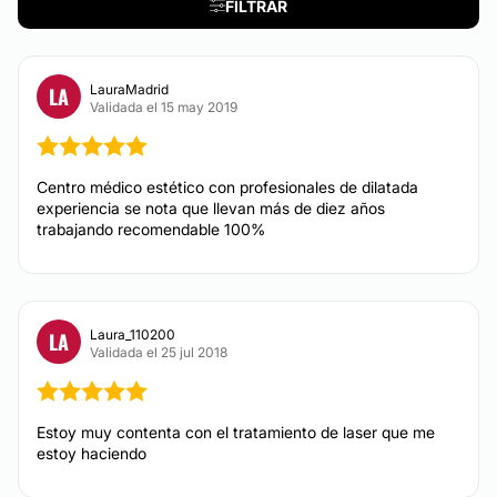
FILTRAR
Celulitis
Cavitación
Mesoterapia
LauraMadrid
LA
Validada el 15 may 2019
Depilación láser
Dietas
Carboxiterapia
Centro médico estético con profesionales de dilatada
Presoterapia
experiencia se nota que llevan más de diez años
trabajando recomendable 100%
DERMATOLOGÍA
Tratamiento antimanchas
Laura_110200
LA
Validada el 25 jul 2018
Tratamiento capilar
Tratamiento antiacné
Alopecia
Estoy muy contenta con el tratamiento de laser que me
estoy haciendo
Rosácea
Mesoterapia capilar