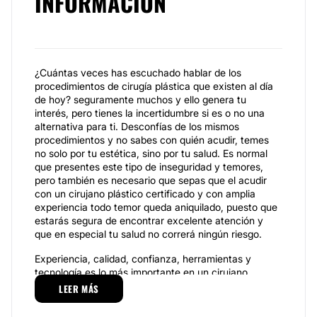
INFORMACIÓN
¿Cuántas veces has escuchado hablar de los
procedimientos de cirugía plástica que existen al día
de hoy? seguramente muchos y ello genera tu
interés, pero tienes la incertidumbre si es o no una
alternativa para ti. Desconfías de los mismos
procedimientos y no sabes con quién acudir, temes
no solo por tu estética, sino por tu salud. Es normal
que presentes este tipo de inseguridad y temores,
pero también es necesario que sepas que el acudir
con un cirujano plástico certificado y con amplia
experiencia todo temor queda aniquilado, puesto que
estarás segura de encontrar excelente atención y
que en especial tu salud no correrá ningún riesgo.
Experiencia, calidad, confianza, herramientas y
tecnología es lo más importante en un cirujano
plástico, así como su buen prestigio y ello lo
LEER MÁS
encuentras con
Dr. Orestes Fernandez,
quien es
especialista en el rubro y pone todas las herramientas