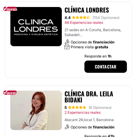
CLÍNICA LONDRES
4.4
(154 Opiniones)
·
46 Experiencias reales
21 sedes en A Coruña, Barcelona,
Sabadell...
Opciones de
financiación
Primera visita
gratuita
Responde en
1h
CONTACTAR
CLÍNICA DRA. LEILA
BIDAKI
5
(6 Opiniones)
·
2 Experiencias reales
Alacant 26,local 1, Barcelona
Opciones de
financiación
Responde en
47h