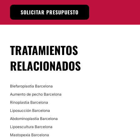
SOLICITAR PRESUPUESTO
Corrección cicatrices
MEDICINA ESTÉTICA
TRATAMIENTOS
Tratamiento varices
RELACIONADOS
Marcación mandibular
Blefaroplastia Barcelona
Aumento de pecho Barcelona
Rinoplastia Barcelona
Liposucción Barcelona
Abdominoplastia Barcelona
Lipoescultura Barcelona
Mastopexia Barcelona