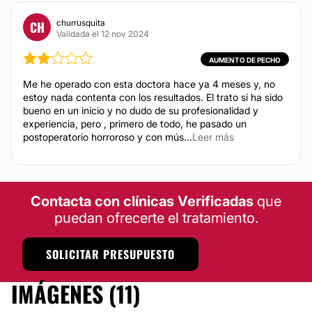
Sí
Bichectomía
churrusquita
CH
Métodos de pago aceptados:
Cambio de sexo
Validada el 12 nov 2024
Lipoescultura
Tarjeta de Crédito/Débito
AUMENTO DE PECHO
Aumento pómulos
Transferencia Bancaria
Me he operado con esta doctora hace ya 4 meses y, no
Queiloplastia
estoy nada contenta con los resultados. El trato si ha sido
Efectivo
Ginecomastia
bueno en un inicio y no dudo de su profesionalidad y
experiencia, pero , primero de todo, he pasado un
postoperatorio horroroso y con mús...
Leer más
CIRUGÍA ÍNTIMA
Labioplastia
Contacta con clínicas Verificadas
que
Vaginoplastia
puedan ofrecerte el tratamiento.
Himenoplastia
Rejuvenecimiento vaginal
SOLICITAR PRESUPUESTO
IMÁGENES (11)
DERMATOLOGÍA