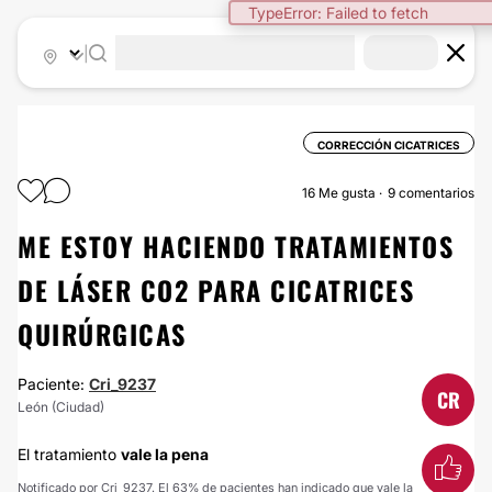
TypeError: Failed to fetch
|
CORRECCIÓN CICATRICES
16
Me gusta
9 comentarios
ME ESTOY HACIENDO TRATAMIENTOS
DE LÁSER CO2 PARA CICATRICES
QUIRÚRGICAS
Paciente:
Cri_9237
CR
León (Ciudad)
El tratamiento
vale la pena
Notificado por Cri_9237. El 63% de pacientes han indicado que vale la