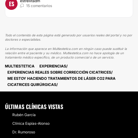
estrellitadm
ES
15 comentarios
Todo el contenido de esta página está generado por usuarios reales del portal y no por
doctores o especialistas.
La información que aparece en Multiestetica.com en ningún caso puede sustituir la
relación entre el paciente y su médico. Multiestetica.com no hace apología de un
tratamiento médico específico, de un producto comercial o de un servicio.
MULTIESTETICA
EXPERIENCIAS
EXPERIENCIAS REALES SOBRE CORRECCIÓN CICATRICES
ME ESTOY HACIENDO TRATAMIENTOS DE LÁSER CO2 PARA
CICATRICES QUIRÚRGICAS
ÚLTIMAS CLÍNICAS VISTAS
Rubén García
Clínica Espías-Alonso
Dr. Rumoroso