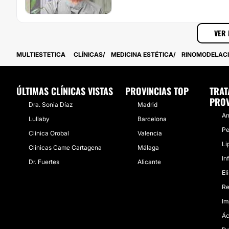
VER 
MULTIESTETICA
CLÍNICAS
MEDICINA ESTÉTICA
RINOMODELAC
ÚLTIMAS CLÍNICAS VISTAS
PROVINCIAS TOP
TRAT
PROV
Dra. Sonia Díaz
Madrid
An
Lullaby
Barcelona
Pe
Clínica Orobal
Valencia
Li
Clinicas Came Cartagena
Málaga
In
Dr. Fuertes
Alicante
El
Re
Im
Ác