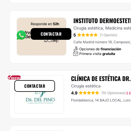
INSTITUTO DERMOESTET
Responde en
52h
Cirugía estética, Medicina est
CONTACTAR
5
(1 Opinión)
Calle Madrid número 19, Camposol,
Opciones de
financiación
Primera visita
gratuita
CLÍNICA DE ESTÉTICA DR.
CONTACTAR
Cirugía estética
4.9
·
(10 Opiniones)
3 E
Floridablanca, 14 BAJO LOCAL, Lorc