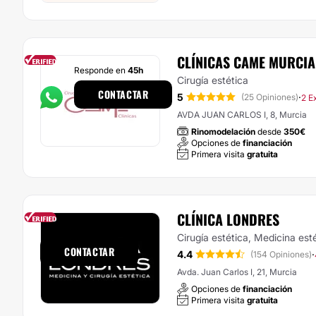
CLÍNICAS CAME MURCIA
Responde en
45h
Cirugía estética
CONTACTAR
5
·
(25 Opiniones)
2 E
AVDA JUAN CARLOS I, 8, Murcia
Rinomodelación
desde
350€
Opciones de
financiación
Primera visita
gratuita
CLÍNICA LONDRES
Responde en
1h
Cirugía estética, Medicina est
CONTACTAR
4.4
·
(154 Opiniones)
Avda. Juan Carlos I, 21, Murcia
Opciones de
financiación
Primera visita
gratuita