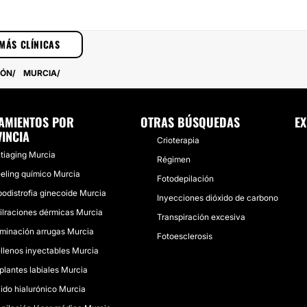
MÁS CLÍNICAS
IÓN
MURCIA
AMIENTOS POR
OTRAS BÚSQUEDAS
EX
INCIA
Crioterapia
tiaging Murcia
Régimen
eling químico Murcia
Fotodepilación
podistrofia ginecoide Murcia
Inyecciones dióxido de carbono
filraciones dérmicas Murcia
Transpiración excesiva
iminación arrugas Murcia
Fotoesclerosis
llenos inyectables Murcia
plantes labiales Murcia
ido hialurónico Murcia