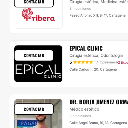
CONTACTAR
Cirugía estética, Medicina esté
Sin opiniones
Paseo Alfonso XIII, 8- 1º, Cartagena
EPICAL CLINIC
CONTACTAR
Cirugía estética, Odontología
5
·
(4 Opiniones)
2 Expe
Calle Carlos III, 20, Cartagena
DR. BORJA JIMENEZ OR
CONTACTAR
Médico estético
Sin opiniones
Calle Ángel Bruna, 19, 1A, Cartagena