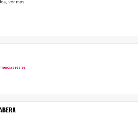
tica,
ver más
riencias reales
MABERA