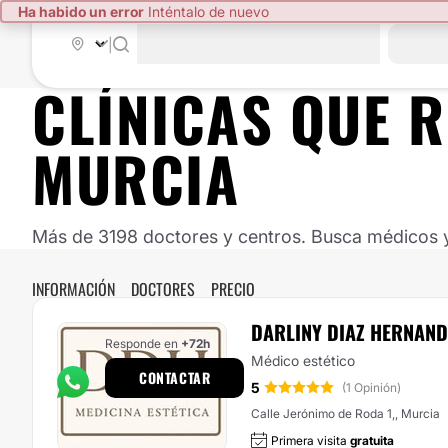
Ha habido un error
Inténtalo de nuevo
|
CLÍNICAS QUE 
MURCIA
Más de 3198 doctores y centros. Busca médicos y 
INFORMACIÓN
DOCTORES
PRECIO
DARLINY DIAZ HERNAND
Responde en
+72h
Médico estético
CONTACTAR
5
(1 Opinión)
Calle Jerónimo de Roda 1,, Murcia
Primera visita
gratuita