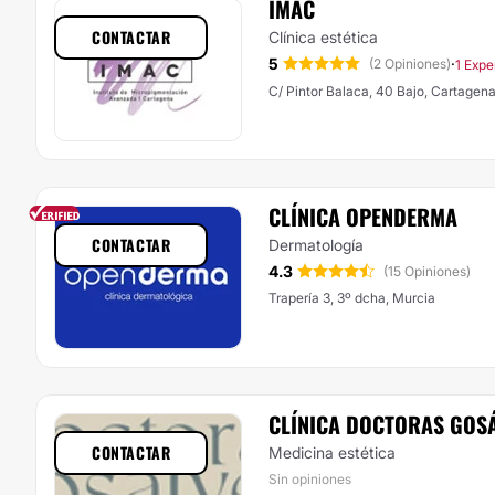
IMAC
CONTACTAR
Clínica estética
5
·
(2 Opiniones)
1 Expe
C/ Pintor Balaca, 40 Bajo, Cartagen
CLÍNICA OPENDERMA
CONTACTAR
Dermatología
4.3
(15 Opiniones)
Trapería 3, 3º dcha, Murcia
CLÍNICA DOCTORAS GOS
CONTACTAR
Medicina estética
Sin opiniones