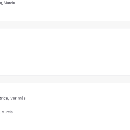
zq, Murcia
trica,
ver más
 Murcia