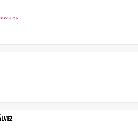
riencia real
a
ÁLVEZ