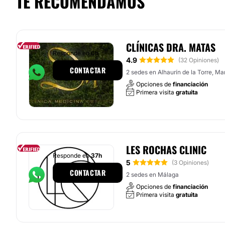
TE RECOMENDAMOS
CLÍNICAS DRA. MATAS
Responde en
6h
4.9
(32 Opiniones)
CONTACTAR
2 sedes en Alhaurín de la Torre, Ma
Opciones de
financiación
Primera visita
gratuita
LES ROCHAS CLINIC
Responde en
37h
5
(3 Opiniones)
CONTACTAR
2 sedes en Málaga
Opciones de
financiación
Primera visita
gratuita