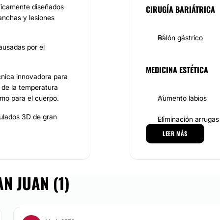
íficamente diseñados
CIRUGÍA BARIÁTRICA
manchas y lesiones
Balón gástrico
ausadas por el
MEDICINA ESTÉTICA
cnica innovadora para
 de la temperatura
como para el cuerpo.
Aumento labios
iculados 3D de gran
Eliminación arrugas
tural.
LEER MÁS
Criolipólisis
incluye el diseño de
Rellenos faciales
N JUAN (1)
 Dental
. La limpieza y
os.
TRATAMIENTOS ESTÉTI