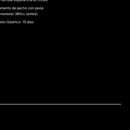
umento de pecho con pexia
riareolar 380cc (antes)
lón Gástrico- 15 días