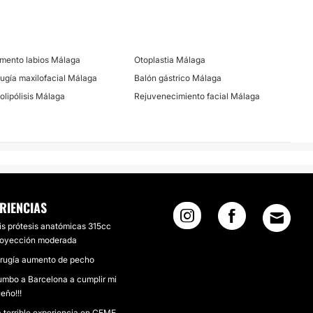
mento labios Málaga
Otoplastia Málaga
rugía maxilofacial Málaga
Balón gástrico Málaga
iolipólisis Málaga
Rejuvenecimiento facial Málaga
RIENCIAS
s prótesis anatómicas 315cc
royección moderada
irugía aumento de pecho
mbo a Barcelona a cumplir mi
eño!!!
 terrible experiencia en CEME