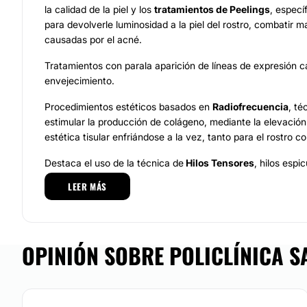
la calidad de la piel y los
tratamientos de Peelings
, espec
para devolverle luminosidad a la piel del rostro, combatir 
causadas por el acné.
Tratamientos con parala aparición de líneas de expresión c
envejecimiento.
Procedimientos estéticos basados en
Radiofrecuencia
, té
estimular la producción de colágeno, mediante la elevación
estética tisular enfriándose a la vez, tanto para el rostro 
Destaca el uso de la técnica de
Hilos Tensores
, hilos esp
capacidad de tracción, para reafirmar la piel de un modo na
LEER MÁS
También ofrecen soluciones en
Nutrición y Dietética
, que 
planes alimenticios personalizados.
OPINIÓN SOBRE POLICLÍNICA SA
Por último señalar, los servicios y tratamientos en
Estética
blanqueamiento dental son parte de este tipo de tratamient
Equipo