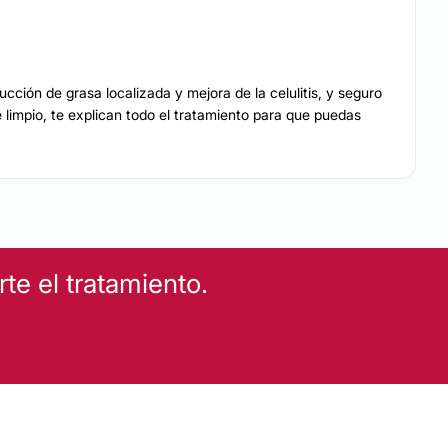
Drenaje linfático
Eliminación de tatuajes
ial
Celulitis
ción de grasa localizada y mejora de la celulitis, y seguro
 limpio, te explican todo el tratamiento para que puedas
Mesoterapia
Dietas
e el tratamiento.
anchas
Tratamiento antiacné