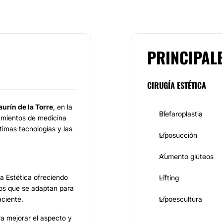
PRINCIPAL
CIRUGÍA ESTÉTICA
aurín de la Torre
, en la
Blefaroplastia
amientos de medicina
últimas tecnologías y las
Liposucción
Aumento glúteos
a Estética ofreciendo
Lifting
os que se adaptan para
aciente.
Lipoescultura
a mejorar el aspecto y