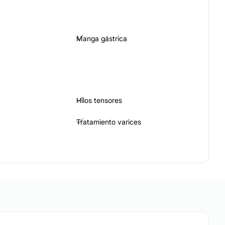
Manga gástrica
Hilos tensores
Tratamiento varices
Rejuvenecimiento facial
COS