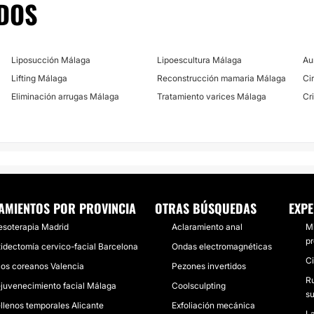
DOS
Liposucción Málaga
Lipoescultura Málaga
Au
Lifting Málaga
Reconstrucción mamaria Málaga
Ci
Eliminación arrugas Málaga
Tratamiento varices Málaga
Cr
AMIENTOS POR PROVINCIA
OTRAS BÚSQUEDAS
EXPE
soterapia Madrid
Aclaramiento anal
Mi
p
tidectomía cervico-facial Barcelona
Ondas electromagnéticas
C
los coreanos Valencia
Pezones invertidos
Ru
juvenecimiento facial Málaga
Coolsculpting
su
llenos temporales Alicante
Exfoliación mecánica
La