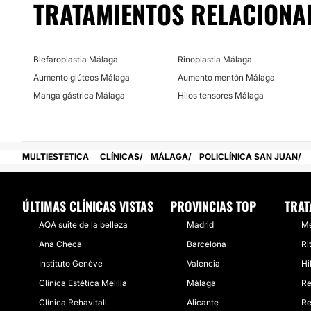
TRATAMIENTOS RELACIONA
Blefaroplastia Málaga
Rinoplastia Málaga
Aumento glúteos Málaga
Aumento mentón Málaga
Manga gástrica Málaga
Hilos tensores Málaga
MULTIESTETICA
CLÍNICAS
MÁLAGA
POLICLÍNICA SAN JUAN
ÚLTIMAS CLÍNICAS VISTAS
PROVINCIAS TOP
TRAT
AQA suite de la belleza
Madrid
Me
Ana Checa
Barcelona
Ri
Instituto Genève
Valencia
Hi
Clínica Estética Melilla
Málaga
Re
Clínica Rehavitall
Alicante
Re