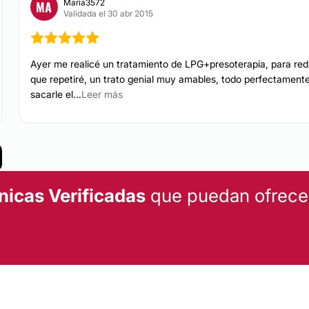
Peeling
Maria3572
MA
ás de 10 profesionales
Validada el 30 abr 2015
s áreas médicas que se
Micropigmentación
Radiofrecuencia fac
Ayer me realicé un tratamiento de LPG+presoterapia, para reduc
que repetiré, un trato genial muy amables, todo perfectamente
s instalaciones se
Cavitación
sacarle el...
Leer más
re
, en la provincia de
referencia con garantías
Presoterapia
Depilación láser
nicas Verificadas
que puedan ofrecert
DERMATOLOGÍA
Tratamiento antim
ODONTOLOGÍA