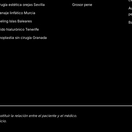
rugía estética orejas Sevilla
Grosor pene
A
enaje linfático Murcia
pe
eling Islas Baleares
Ba
ido hialurónico Tenerife
noplastia sin cirugía Granada
tuir la relación entre el paciente y el médico.
cio.