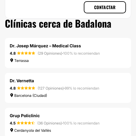
CONTACTAR
Clínicas cerca de Badalona
Dr. Josep Márquez – Medical Class
4.8
(29 Opiniones)
·
100% lo recomiendan
Terrassa
Dr. Vernetta
4.8
(127 Opiniones)
·
99% lo recomiendan
Barcelona (Ciudad)
Grup Policlinic
4.5
(36 Opiniones)
·
100% lo recomiendan
Cerdanyola del Vallès