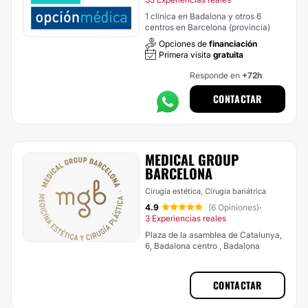
1 clínica en Badalona y otros 6
centros en Barcelona (provincia)
Opciones de
financiación
Primera visita
gratuita
Responde en
+72h
CONTACTAR
MEDICAL GROUP
BARCELONA
Cirugía estética, Cirugía bariátrica
4.9
(6 Opiniones)
·
3 Experiencias reales
Plaza de la asamblea de Catalunya,
6, Badalona centro , Badalona
CONTACTAR