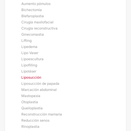
Aumento pómulos
Bichectomía
Blefaroplastia
Cirugía maxilofacial
Cirugía reconstructiva
Ginecomastia
Lifting
Lipedema
Lipo Vaser
Lipoescultura
Lipofilling
Lipoláser
Liposucción
Liposucción de papada
Marcación abdominal
Mastopexia
Otoplastia
Queiloplastia
Reconstrucción mamaria
Reducción senos
Rinoplastia