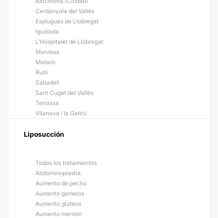
Barcelona (Ciudad)
Cerdanyola del Vallès
Esplugues de Llobregat
Igualada
L'Hospitalet de Llobregat
Manresa
Mataró
Rubí
Sabadell
Sant Cugat del Vallès
Terrassa
Vilanova i la Geltrú
Liposucción
Todos los tratamientos
Abdominoplastia
Aumento de pecho
Aumento gemelos
Aumento glúteos
Aumento mentón