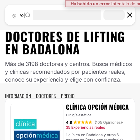
Ha habido un error
Inténtalo de 
|
DOCTORES DE LIFTING
EN BADALONA
Más de 3198 doctores y centros. Busca médicos
y clínicas recomendados por pacientes reales,
conoce su experiencia y elige con confianza.
INFORMACIÓN
DOCTORES
PRECIO
CLÍNICA OPCIÓN MÉDICA
Cirugía estética
4.8
(105 Opiniones)
·
35 Experiencias reales
1 clínica en Badalona y otros 6
centros en Barcelona (provincia)