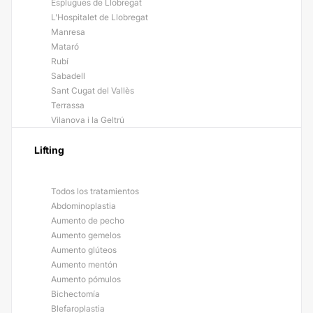
Esplugues de Llobregat
L'Hospitalet de Llobregat
Manresa
Mataró
Rubí
Sabadell
Sant Cugat del Vallès
Terrassa
Vilanova i la Geltrú
Lifting
Todos los tratamientos
Abdominoplastia
Aumento de pecho
Aumento gemelos
Aumento glúteos
Aumento mentón
Aumento pómulos
Bichectomía
Blefaroplastia