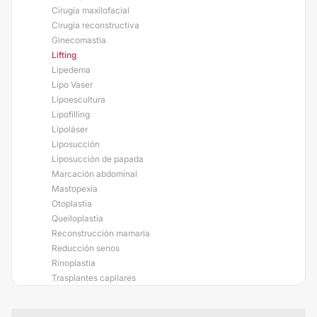
Cirugía maxilofacial
Cirugía reconstructiva
Ginecomastia
Lifting
Lipedema
Lipo Vaser
Lipoescultura
Lipofilling
Lipoláser
Liposucción
Liposucción de papada
Marcación abdominal
Mastopexia
Otoplastia
Queiloplastia
Reconstrucción mamaria
Reducción senos
Rinoplastia
Trasplantes capilares