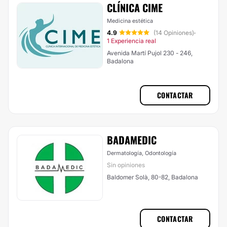
CLÍNICA CIME
Medicina estética
4.9
(14 Opiniones)
·
1 Experiencia real
Avenida Martí Pujol 230 - 246,
Badalona
CONTACTAR
BADAMEDIC
Dermatología, Odontología
Sin opiniones
Baldomer Solà, 80-82, Badalona
CONTACTAR