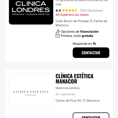
Cirugía estética, Medicina estética,
ver
más
4.4
(154 Opiniones)
·
46 Experiencias reales
Calle Barón de Pinopar 9, Palma de
Mallorca
Opciones de
financiación
Primera visita
gratuita
Responde en
1h
CONTACTAR
CLÍNICA ESTÉTICA
MANACOR
Medicina estética
Sin opiniones
Carrer de Pius XII, 11, Manacor
CONTACTAR