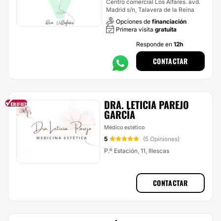
Centro comercial Los Alfares. avd.
Madrid s/n, Talavera de la Reina
Opciones de
financiación
Primera visita
gratuita
Responde en
12h
CONTACTAR
DRA. LETICIA PAREJO
GARCÍA
Médico estético
5
(5 Opiniones)
P.º Estación, 11, Illescas
CONTACTAR