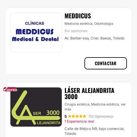
MEDDICUS
Medicina estética, Odontología
Sin opiniones
Av. Barber esq. Cnel. Baeza, Toledo
CONTACTAR
LÁSER ALEJANDRITA
3000
Cirugía estética, Medicina estética,
ver
más
5
(12 Opiniones)
·
1 Experiencia real
Calle de Méjico N9, bajo comercial,
Toledo