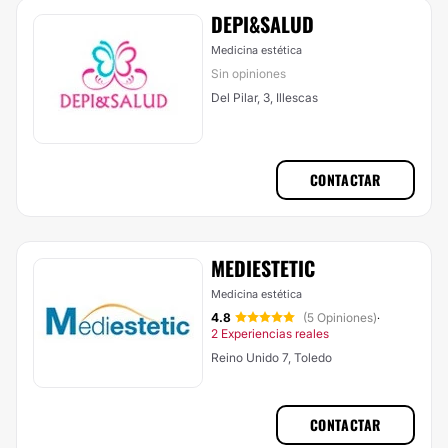
DEPI&SALUD
Medicina estética
Sin opiniones
Del Pilar, 3, Illescas
CONTACTAR
MEDIESTETIC
Medicina estética
4.8
(5 Opiniones)
·
2 Experiencias reales
Reino Unido 7, Toledo
CONTACTAR