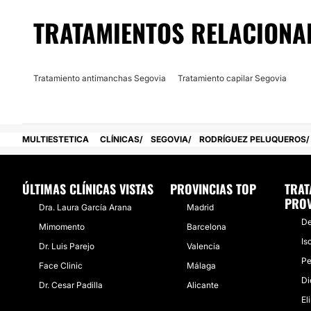
Posibilidad de videoconsulta:
TRATAMIENTOS RELACIONA
No
Financiación o facilidades de pago:
Tratamiento antimanchas Segovia
Tratamiento capilar Segovia
No
MULTIESTETICA
CLÍNICAS
SEGOVIA
RODRÍGUEZ PELUQUEROS
ÚLTIMAS CLÍNICAS VISTAS
PROVINCIAS TOP
TRAT
PROV
Dra. Laura García Arana
Madrid
De
Mimomento
Barcelona
Is
Dr. Luis Parejo
Valencia
Pe
Face Clinic
Málaga
Di
Dr. Cesar Padilla
Alicante
El