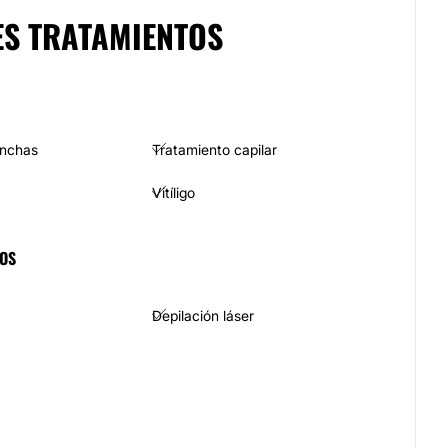
ES TRATAMIENTOS
anchas
Tratamiento capilar
Vitíligo
COS
Depilación láser