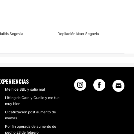
lulitis Segovia
Depilación láser Segovia
EXPERIENCIAS
Me hice BBL y salió mal
Lifting de Cara y Cuello y me fue
muy bien
Cicatrización post aumento de
mamas
Por fin operada de aumento de
pecho 23 de febrero