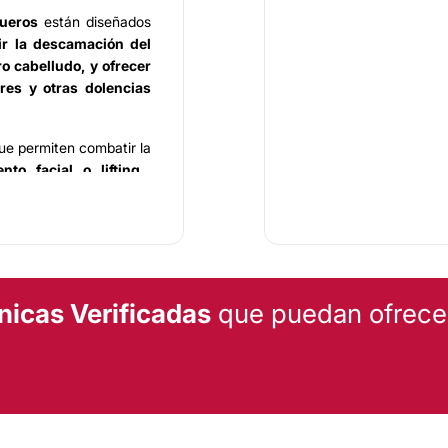
ueros
están diseñados
tir la descamación del
o cabelludo, y ofrecer
ores y otras dolencias
ue permiten combatir la
nto facial o lifting,
nados por el acné, los
amientos reafirmantes y
lación láser.
nicas Verificadas
que puedan ofrecert
años sesenta por Jesús
el negocio familiar sino
 órdenes en Cantalejo,
 los Reyes en la ciudad