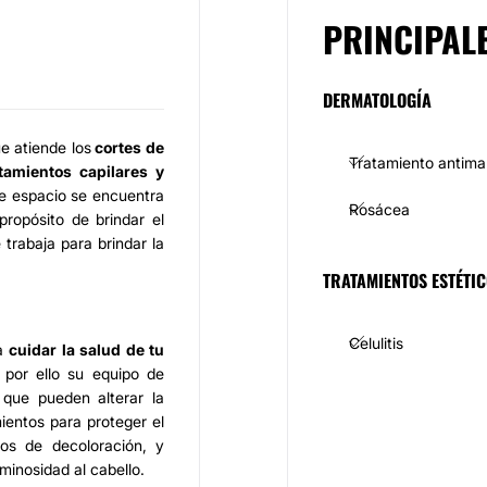
PRINCIPAL
DERMATOLOGÍA
e atiende los
cortes de
Tratamiento antim
atamientos capilares y
te espacio se encuentra
Rosácea
ropósito de brindar el
 trabaja para brindar la
TRATAMIENTOS ESTÉTI
Celulitis
 a
cuidar la salud de tu
por ello su equipo de
 que pueden alterar la
mientos para proteger el
os de decoloración, y
minosidad al cabello.