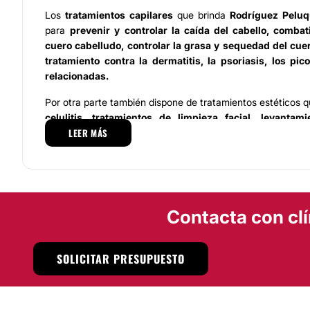
Los
tratamientos capilares
que brinda
Rodríguez Peluq
para
prevenir y controlar la caída del cabello, comba
cuero cabelludo, controlar la grasa y sequedad del cuer
tratamiento contra la dermatitis, la psoriasis, los pic
relacionadas.
Por otra parte también dispone de tratamientos estéticos q
celulitis, tratamientos de limpieza facial, levantamie
LEER MÁS
procedimientos para eliminar manchas y arrugas ocasio
efectos del sol sobre la piel y el envejecimiento, trat
también eliminación del vello corporal empleando la depi
Localización y datos complementarios
Contacta con clí
Rodríguez Peluqueros
fue inaugurada a finales de los 
Rodríguez, quien heredó a sus hijos Jesús y Alberto no solo 
la vocación hacia el oficio de estilista.
SOLICITAR PRESUPUESTO
Gracias a ello,
Rodríguez Peluqueros
se encuentra a sus
en la provincia de Segovia, y también en San Sebastián de
de Madrid.