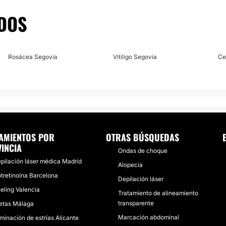
DOS
Rosácea Segovia
Vitíligo Segovia
Ce
AMIENTOS POR
OTRAS BÚSQUEDAS
INCIA
Ondas de choque
pilación láser médica Madrid
Alopecia
otretinoína Barcelona
Depilación láser
eling Valencia
Tratamiento de alineamiento
transparente
etas Málaga
Marcación abdominal
iminación de estrías Alicante