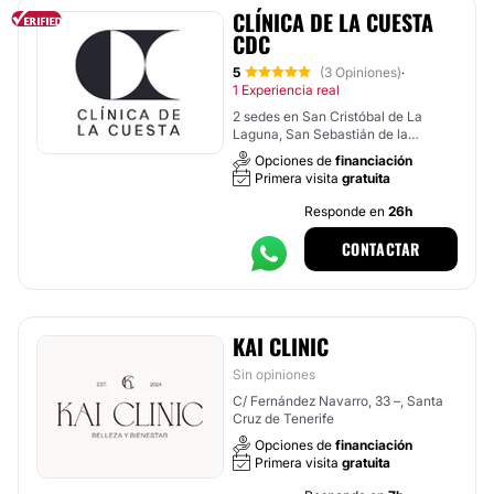
CLÍNICA DE LA CUESTA
CDC
5
(3 Opiniones)
·
1 Experiencia real
2 sedes en San Cristóbal de La
Laguna, San Sebastián de la
Gomera
Opciones de
financiación
Primera visita
gratuita
Responde en
26h
CONTACTAR
KAI CLINIC
Sin opiniones
C/ Fernández Navarro, 33 –, Santa
Cruz de Tenerife
Opciones de
financiación
Primera visita
gratuita