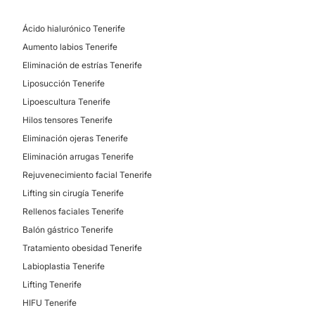
Sí
Lifting
Lipoescultura
Ácido hialurónico Tenerife
Métodos de pago aceptados:
Aumento labios Tenerife
Tarjeta de Crédito/Débito
Eliminación de estrías Tenerife
TRATAMIENTOS ESTÉTICOS
Transferencia Bancaria
Liposucción Tenerife
Lipoescultura Tenerife
Efectivo
HIFU
Hilos tensores Tenerife
Peeling
Eliminación ojeras Tenerife
Drenaje linfático
Eliminación arrugas Tenerife
Desde 20 €
Rejuvenecimiento facial Tenerife
Radiofrecuencia facial
Lifting sin cirugía Tenerife
Desde 20 € hasta 250 €
Celulitis
Rellenos faciales Tenerife
Desde 20 € hasta 250 €
Balón gástrico Tenerife
Micropigmentación
Tratamiento obesidad Tenerife
Mesoterapia
Labioplastia Tenerife
Desde 20 € hasta 250 €
Lifting Tenerife
Depilación láser
HIFU Tenerife
Desde 20 € hasta 250 €