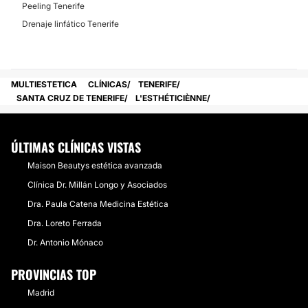
Dietas
Peeling Tenerife
Desde 20 € hasta 250 €
Drenaje linfático Tenerife
Carboxiterapia
Desde 20 € hasta 250 €
MULTIESTETICA
CLÍNICAS
TENERIFE
DERMATOLOGÍA
SANTA CRUZ DE TENERIFE
L'ESTHÉTICIÈNNE
Tratamiento antimanchas
ÚLTIMAS CLÍNICAS VISTAS
Tratamiento antiacné
Maison Beautys estética avanzada
ÁCIDO HIALURÓNICO
Clínica Dr. Millán Longo y Asociados
Dra. Paula Catena Medicina Estética
La infiltración estrella del momento, las muchas
Dra. Loreto Ferrada
funciones del hialurónico en nuestra piel hace de él un
servicio estrella a la hora de elegir un tratamiento
Dr. Antonio Mónaco
revitalizante de efectos claramente visibles.
Desde:
20 €
hasta
250 €
PROVINCIAS TOP
Madrid
CONTACTAR