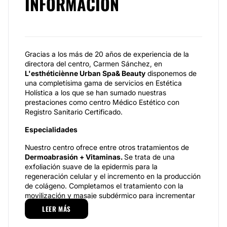
INFORMACIÓN
Gracias a los más de 20 años de experiencia de la
directora del centro, Carmen Sánchez, en
L'esthéticiènne Urban Spa& Beauty
disponemos de
una completísima gama de servicios en Estética
Holística a los que se han sumado nuestras
prestaciones como centro Médico Estético con
Registro Sanitario Certificado.
Especialidades
Nuestro centro ofrece entre otros tratamientos de
Dermoabrasión
+ Vitaminas.
Se trata de una
exfoliación suave de la epidermis para la
regeneración celular y el incremento en la producción
de colágeno. Completamos el tratamiento con la
movilización y masaje subdérmico para incrementar
la elasticidad y tono de tu piel. También realizamos
LEER MÁS
tratamientos
a
ntimanchas-aclarante
en e
l
que eliminamos las manchas e hiperpigmentaciones