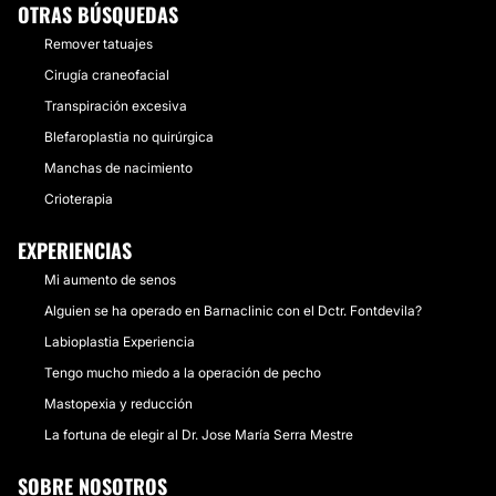
OTRAS BÚSQUEDAS
Desde:
20 €
hasta
250 €
Remover tatuajes
CONTACTAR
Cirugía craneofacial
Transpiración excesiva
Blefaroplastia no quirúrgica
REJUVENECIMIENTO FACIAL
Manchas de nacimiento
Crioterapia
Los mejores resultados se obtienen en l'esthéticiènne,
nuestros protocolos únicos, personalizados, de
EXPERIENCIAS
máxima calidad no tienen comparativa. Cientos de
clientes satisfechos a lo largo de años son nuestra
Mi aumento de senos
mejor garantía. Los mejores resultados se obtienen en
l'esthéticiènne, nuestros protocolos únicos,
Alguien se ha operado en Barnaclinic con el Dctr. Fontdevila?
personalizados, de máxima calidad no tienen
Labioplastia Experiencia
comparativaPieles nuevas, luminosas, tersas,
Tengo mucho miedo a la operación de pecho
elásticas.
Desde:
20 €
hasta
250 €
Mastopexia y reducción
La fortuna de elegir al Dr. Jose María Serra Mestre
CONTACTAR
SOBRE NOSOTROS