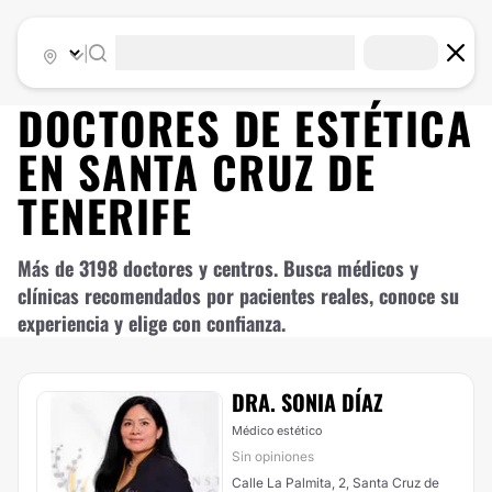
|
DOCTORES DE
ESTÉTICA
EN
SANTA CRUZ DE
TENERIFE
Más de 3198 doctores y centros. Busca médicos y
clínicas recomendados por pacientes reales, conoce su
experiencia y elige con confianza.
DRA. SONIA DÍAZ
Médico estético
Sin opiniones
Calle La Palmita, 2, Santa Cruz de