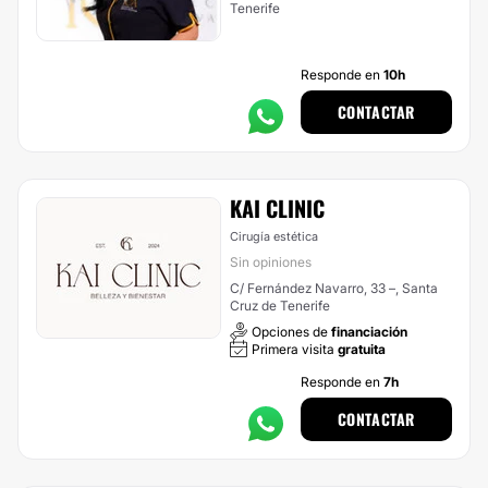
Tenerife
Responde en
10h
CONTACTAR
KAI CLINIC
Cirugía estética
Sin opiniones
C/ Fernández Navarro, 33 –, Santa
Cruz de Tenerife
Opciones de
financiación
Primera visita
gratuita
Responde en
7h
CONTACTAR