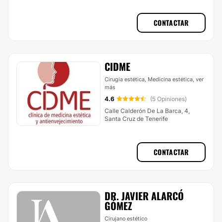
CONTACTAR
CIDME
Cirugía estética, Medicina estética,
ver
más
4.6
(5 Opiniones)
Calle Calderón De La Barca, 4,
Santa Cruz de Tenerife
CONTACTAR
DR. JAVIER ALARCÓ
GÓMEZ
Cirujano estético