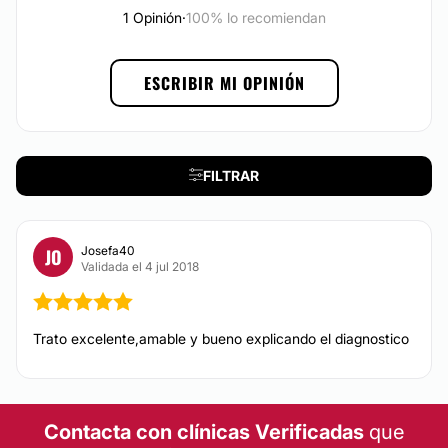
Lipofilling
1 Opinión
·
100% lo recomiendan
Financiación o facilidades de pago:
No
TRATAMIENTOS ESTÉTICOS
ESCRIBIR MI OPINIÓN
Peeling
Drenaje linfático
FILTRAR
Eliminación de tatuajes
Radiofrecuencia facial
Celulitis
Josefa40
JO
Mesoterapia
Validada el 4 jul 2018
Dietas
Depilación láser
Trato excelente,amable y bueno explicando el diagnostico
DERMATOLOGÍA
Contacta con clínicas Verificadas
que
Tratamiento antimanchas