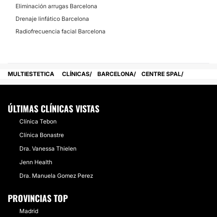
viernes. Centro adaptado para accesibilidad.
Eliminación arrugas Barcelona
Drenaje linfático Barcelona
Posibilidad de videoconsulta:
Radiofrecuencia facial Barcelona
No
Financiación o facilidades de pago:
No
MULTIESTETICA
CLÍNICAS
BARCELONA
CENTRE SPAL
ÚLTIMAS CLÍNICAS VISTAS
Clínica Tebon
Clínica Bonastre
Dra. Vanessa Thielen
Jenn Health
Dra. Manuela Gomez Perez
PROVINCIAS TOP
Madrid