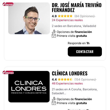
DR. JOSÉ MARÍA TRIVIÑO
FERNÁNDEZ
4.9
(84 Opiniones)
·
24 Experiencias reales
2 sedes en Barcelona, Valladolid
Opciones de
financiación
Primera visita
gratuita
Responde en
1h
CONTACTAR
CLÍNICA LONDRES
4.4
(154 Opiniones)
·
46 Experiencias reales
21 sedes en A Coruña, Barcelona,
Sabadell...
Opciones de
financiación
Primera visita
gratuita