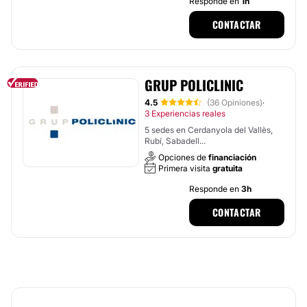
Responde en
1h
CONTACTAR
GRUP POLICLINIC
4.5
(36 Opiniones)
·
3 Experiencias reales
5 sedes en Cerdanyola del Vallès,
Rubí, Sabadell...
Opciones de
financiación
Primera visita
gratuita
Responde en
3h
CONTACTAR