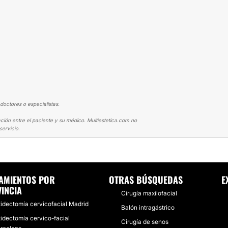
doctores o especialistas.
ción entre el paciente y su médico. Multiestetica.com no
ervicio.
TING
MALA EXPERIENCIA TANTO EL LIFTING COMO LA RINOPLASTIA
AMIENTOS POR
OTRAS BÚSQUEDAS
E
INCIA
Cirugía maxilofacial
tidectomía cervicofacial Madrid
Balón intragástrico
tidectomía cervico-facial
Cirugía de senos