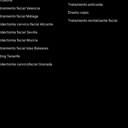
rcelona
Tratamiento anticaída
tiramiento facial Valencia
Diseño cejas
tiramiento facial Málaga
Tratamiento revitalizante facial
tidectomía cervico-facial Alicante
tidectomía facial Sevilla
tidectomía facial Murcia
tiramiento facial Islas Baleares
fting Tenerife
tidectomía cervicofacial Granada