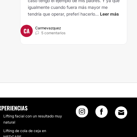
caso tengo el ejemplo de mis padres. Y ya que
igualmente cuando fuera más mayor me
tendría que operar, preferí hacerlo...
Leer más
Carmevazquez
CA
5 comentarios
XPERIENCIAS
Lifting facial con un resultado muy
natural
Lifting de cola de ceja en
MEDCARE