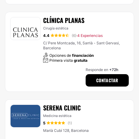
CLÍNICA PLANAS
Cirugía estética
4.4
(6)
4 Experiencias
·
C/ Pere Montcada, 16, Sarrià - Sant Gervasi,
Barcelona
Opciones de
financiación
Primera visita
gratuita
Responde en
+72h
CONTACTAR
SERENA CLINIC
Medicina estética
5
(1)
Marià Cubí 128, Barcelona