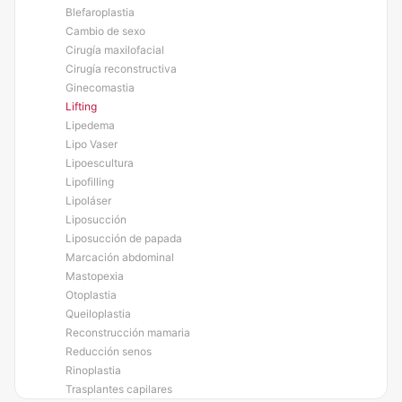
Blefaroplastia
Cambio de sexo
Cirugía maxilofacial
Cirugía reconstructiva
Ginecomastia
Lifting
Lipedema
Lipo Vaser
Lipoescultura
Lipofilling
Lipoláser
Liposucción
Liposucción de papada
Marcación abdominal
Mastopexia
Otoplastia
Queiloplastia
Reconstrucción mamaria
Reducción senos
Rinoplastia
Trasplantes capilares