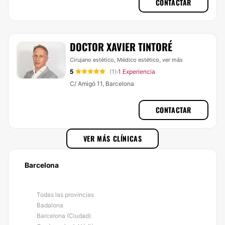
CONTACTAR
DOCTOR XAVIER TINTORÉ
Cirujano estético, Médico estético,
ver más
5
(1)
1 Experiencia
·
C/ Amigó 11, Barcelona
CONTACTAR
VER MÁS CLÍNICAS
Barcelona
Todas las provincias
Badalona
Barcelona (Ciudad)