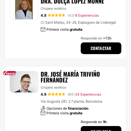
DRA. DOLÇA LÓPEZ MUNNE
Cirujano estético
4.8
(42)
8 Experiencias
·
C/ Sant Mateu, 24-26, Esplugues de Llobregat
Primera visita
gratuita
Responde en
+72h
CONTACTAR
DR. JOSÉ MARÍA TRIVIÑO
FERNÁNDEZ
Cirujano estético
4.9
(84)
24 Experiencias
·
Vía Augusta 281, 2.ª planta, Barcelona
Opciones de
financiación
Primera visita
gratuita
Responde en
1h