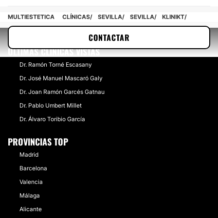
Peeling
MULTIESTETICA
CLÍNICAS
SEVILLA
SEVILLA
KLINIKT
Drenaje linfático
CONTACTAR
Radiofrecuencia facial
ÚLTIMAS CLÍNICAS VISTAS
Celulitis
Dr. Ramón Torné Escasany
Eliminación de tatuajes
Micropigmentación
Dr. José Manuel Mascaró Galy
Cavitación
Dr. Joan Ramón Garcés Gatnau
Mesoterapia
Dr. Pablo Umbert Millet
Presoterapia
Dr. Álvaro Toribio García
Dietas
PROVINCIAS TOP
Depilación láser
Madrid
Carboxiterapia
Barcelona
Valencia
CIRUGÍA BARIÁTRICA
Málaga
Alicante
Tratamiento obesidad