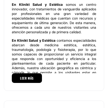
En Klinikt Salud y Estética
somos un centro
innovador, con tratamientos de vanguardia aplicados
por profesionales en una gran variedad de
especialidades médicas que cuentan con recursos y
equipamiento de última generación. De esta manera,
ofrecemos a cada uno de nuestros visitantes una
atención personalizada y de primera calidad.
En Klinikt Salud y Estética
contamos especialidades
abarcan desde medicina estética, estética,
traumatología, podología y fisioterapia, por lo que
somos capaces de proporcionar un servicio integral
que responda con oportunidad y eficiencia a los
planteamientos de cada paciente en particular.
Además, nuestra ubicación geográfica es céntrica y
cómoda, lo que permite a los visitantes estar en
contacto directo con nuestros servicios
.
LEER MÁS
Especialidades al servicio de los pacientes
Los servicios que ofrecemos e
n Klinikt Salud y
Estética
son de inmejorable calidad, ya que nuestros
profesionales se apoyan con la mejor aparatología y
los productos y recursos de comprobada calidad.