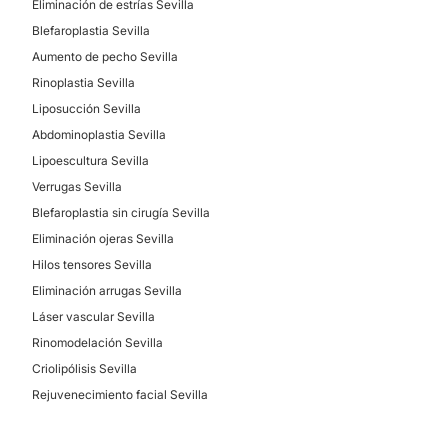
Eliminación de estrías Sevilla
Lipofilling
Blefaroplastia Sevilla
Reconstrucción mamaria
Aumento de pecho Sevilla
Bichectomía
Rinoplastia Sevilla
Lipoescultura
Liposucción Sevilla
Queiloplastia
Abdominoplastia Sevilla
Ginecomastia
Lipoescultura Sevilla
Verrugas Sevilla
DERMATOLOGÍA
Blefaroplastia sin cirugía Sevilla
Eliminación ojeras Sevilla
Hilos tensores Sevilla
Verrugas
Eliminación arrugas Sevilla
Tratamiento antimanchas
Láser vascular Sevilla
Tratamiento antiacné
Rinomodelación Sevilla
Criolipólisis Sevilla
TRATAMIENTOS ESTÉTICOS
Rejuvenecimiento facial Sevilla
HIFU