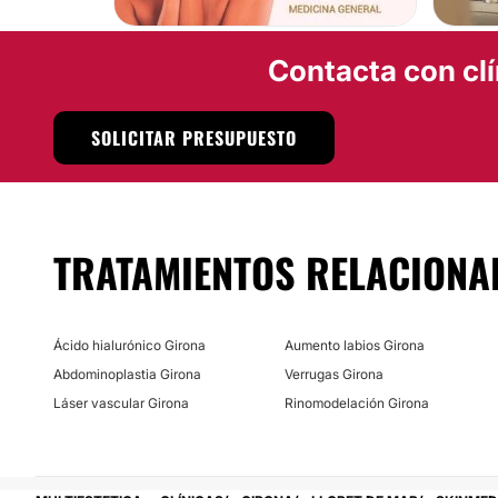
Sí
Métodos de pago aceptados:
Contacta con clí
Tarjeta de Crédito/Débito
Transferencia Bancaria
SOLICITAR PRESUPUESTO
Efectivo
Bizum
Otros
TRATAMIENTOS RELACIONA
Ácido hialurónico Girona
Aumento labios Girona
Abdominoplastia Girona
Verrugas Girona
Láser vascular Girona
Rinomodelación Girona