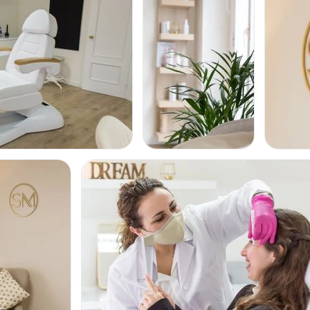
pio paciente. Siempre
CIRUGÍA ÍNTIMA
da uno de ellos repita
ra de buscar referencias
udes en contactarnos.
Labioplastia
Desde 2.800 €
DERMATOLOGÍA
Verrugas
Desde 200 €
TRATAMIENTOS ESTÉTI
Peeling
Drenaje linfático