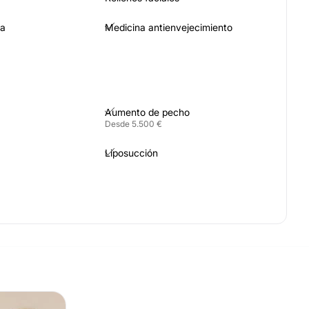
va
Medicina antienvejecimiento
Aumento de pecho
Desde 5.500 €
Liposucción
Abdominoplastia
Desde 6.000 €
Lifting
iva
Reconstrucción mamaria
Marcación abdominal