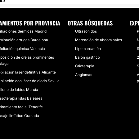
IC
AMIENTOS POR PROVINCIA
OTRAS BÚSQUEDAS
EXP
filraciones dérmicas Madrid
Ultrasonidos
P
iminación arrugas Barcelona
Marcación de abdominales
M
foliación química Valencia
Lipomarcación
S
posición de orejas prominentes
Balón gástrico
2
laga
Crioterapia
S
pilación láser definitiva Alicante
Angiomas
A
pilación con láser de diodo Sevilla
p
lleno de labios Murcia
soterapia Islas Baleares
tiramiento facial Tenerife
saje linfático Granada