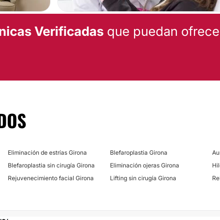
Eliminación de tatu
nicas Verificadas
que puedan ofrecert
Radiofrecuencia fac
Carboxiterapia
Dietas
Depilación láser
DOS
CIRUGÍA BARIÁTRICA
Eliminación de estrías Girona
Blefaroplastia Girona
Tratamiento obesid
Au
Blefaroplastia sin cirugía Girona
Eliminación ojeras Girona
Hi
Rejuvenecimiento facial Girona
Lifting sin cirugía Girona
Re