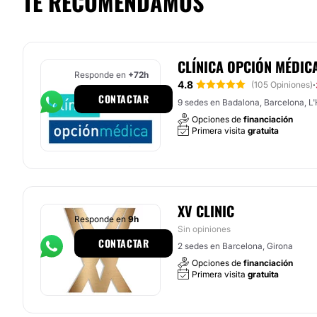
TE RECOMENDAMOS
CLÍNICA OPCIÓN MÉDIC
Responde en
+72h
4.8
·
(105 Opiniones)
CONTACTAR
9 sedes en Badalona, Barcelona, L'H
Opciones de
financiación
Primera visita
gratuita
XV CLINIC
Responde en
9h
Sin opiniones
CONTACTAR
2 sedes en Barcelona, Girona
Opciones de
financiación
Primera visita
gratuita