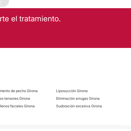
ajes
Celulitis
e el tratamiento.
ial
Mesoterapia
Presoterapia
Microblading
ad
mento de pecho Girona
Liposucción Girona
los tensores Girona
Eliminación arrugas Girona
llenos faciales Girona
Sudoración excesiva Girona