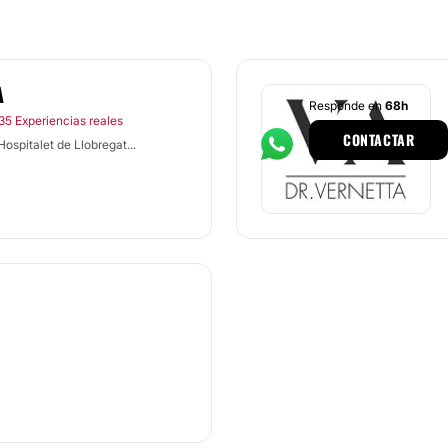
A
Responde en
68h
35 Experiencias reales
CONTACTAR
ospitalet de Llobregat...