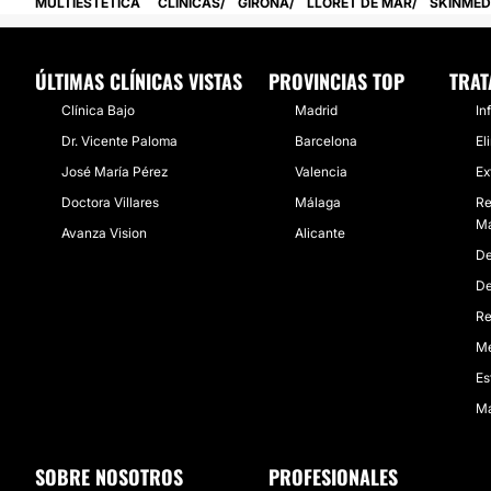
MULTIESTETICA
CLÍNICAS
GIRONA
LLORET DE MAR
SKINMED
ÚLTIMAS CLÍNICAS VISTAS
PROVINCIAS TOP
TRAT
Clínica Bajo
Madrid
In
Dr. Vicente Paloma
Barcelona
El
José María Pérez
Valencia
Ex
Doctora Villares
Málaga
Re
Má
Avanza Vision
Alicante
De
De
Re
Me
Es
Ma
SOBRE NOSOTROS
PROFESIONALES