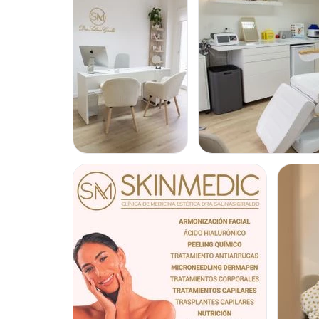
casa. Con un acompañamiento casi a requerimiento del pro
intentamos estar a su lado. Porque lo que cuenta es que ca
la experiencia que ha recibido en su primera visita. A la ho
en medicina estética, nutrición y antienvejecimiento, no d
Posibilidad de videoconsulta:
Sí
Experiencia:
5 años
Atención en:
Català
English
Español
Financiación o facilidades de pago: