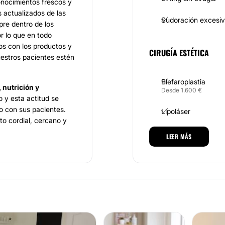
nocimientos frescos y
 actualizados de las
Sudoración excesi
re dentro de los
r lo que en todo
s con los productos y
CIRUGÍA ESTÉTICA
estros pacientes estén
Blefaroplastia
 nutrición y
Desde 1.600 €
 y esta actitud se
o con sus pacientes.
Lipoláser
to cordial, cercano y
Aumento glúteos
LEER MÁS
 avanzada
, a cargo de la
con un importante
Reducción senos
Desde 6.000 €
na es una gran
Cirugía reconstruct
ción avanzada, requieren
equipo. Al visitar
Ginecomastia
 se sienta como en su