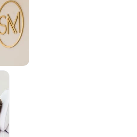
Corrección cicatrices
COS
EMSculpt®
Micropigmentación