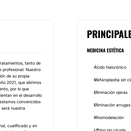
PRINCIPAL
MEDICINA ESTÉTICA
ratamientos, tanto de
Ácido hialurónico
 profesional. Nuestro
ión de su propia
Blefaroplastia sin ci
año 2021, que abrimos
nto, por lo que
Eliminación ojeras
ientan en el desarrollo
 estamos convencidos
Eliminación arrugas
 será nuestra
Rinomodelación
al, cualificado y en
Lifting sin cirugía