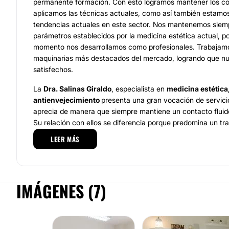
permanente formación. Con esto logramos mantener los co
aplicamos las técnicas actuales, como así también estamos
tendencias actuales en este sector. Nos mantenemos siemp
parámetros establecidos por la medicina estética actual, po
momento nos desarrollamos como profesionales. Trabajamo
maquinarias más destacados del mercado, logrando que nu
satisfechos.
La
Dra. Salinas Giraldo
, especialista en
medicina estética,
antienvejecimiento
presenta una gran vocación de servicio
aprecia de manera que siempre mantiene un contacto fluid
Su relación con ellos se diferencia porque predomina un tra
profesional.
LEER MÁS
Asimismo, contamos también con el servicio de
nutrición
nutricionista
Marina Sala Martin.
En la actualidad cuenta 
número de pacientes que gozan de sus tratamientos. Mari
IMÁGENES (7)
profesional con una gran empatía para con sus pacientes.
La práctica de la medicina estética, los servicios de nutri
un gran compromiso y responsabilidad por parte de nuestro 
nuestras instalaciones, nos empeñamos en que el paciente