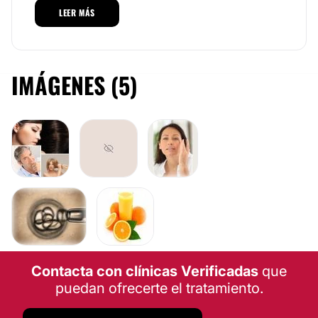
que se preocupa por conocer las últimas novedades
Rejuvenecimiento facial
LEER MÁS
del sector, para ofrecer al paciente, en todo
momento, las técnicas y procedimientos que mejor se
adapten a sus necesidades; ello es posible gracias a
su vasta experiencia profesional y a su siempre
DERMATOLOGÍA
disposición a ofrecer una atención sanitaria de
IMÁGENES (5)
primera categoría.
Tratamiento antiacné
Localización
MEDICINA ESTÉTICA
La clínica de la
Dra. Mª José Maroto
se encuentra
ubicada en la ciudad de
Madrid
, localidad en la que
está reconocida como una de las consultas más
Medicina Estética Integrativa. Regenerativa y
eficaces y de mayor prestigio en el sector de la
AntiEdad. Tratamientos Estéticos, Capilares y
medicina estética.
Ginecoestética. Tratamientos en Menopausia.
Oncoestética
Posibilidad de videoconsulta:
CONTACTAR
No
Financiación o facilidades de pago:
Contacta con clínicas Verificadas
que
puedan ofrecerte el tratamiento.
Sí
Métodos de pago aceptados: