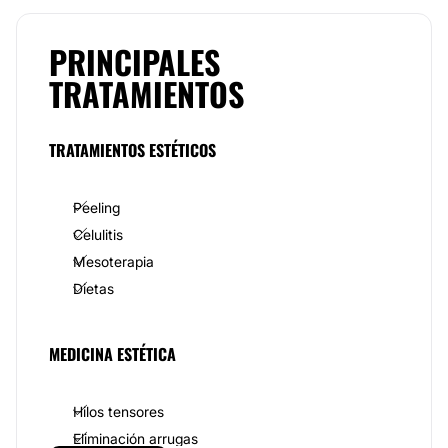
Peelings químicos.
Rellenos faciales de distinto tipo.
Rinomodelación.
PRINCIPALES
Tratamientos biológicos antiedad.
TRATAMIENTOS
Ginecoestética.
Tratamientos capilares.
Varices
Depilación láser
TRATAMIENTOS ESTÉTICOS
Exceso de sudoración
Equipo de profesionales
Peeling
La
Dra. Mª José Maroto
es licenciada en Medicina y
Celulitis
Cirugía con nº de
colegiada es el 41.285
. Cuenta con
Mesoterapia
una completa formación, siendo especialista en
Medicina Estética Integrativa, Antiaging,
Dietas
Dermatología Estética y Cosmética, especialista en
Trastornos Estéticos de la Menopausia y también
especialista en Ginecoestética.
MEDICINA ESTÉTICA
La
Dra. Mª José Maroto
cuenta además con
Diplomas en Homeopatía (Centro Español de
Hilos tensores
Homeopatía, Boiron) y Dermocosmética (Universidad
Complutense, Madrid). Se trata de una especialista
Eliminación arrugas