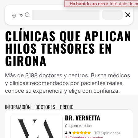
Ha habido un error
Inténtalo de 
|
CLÍNICAS QUE APLICAN
HILOS TENSORES EN
GIRONA
Más de 3198 doctores y centros. Busca médicos
y clínicas recomendados por pacientes reales,
conoce su experiencia y elige con confianza.
INFORMACIÓN
DOCTORES
PRECIO
DR. VERNETTA
Cirujano estético
4.8
(127 Opiniones)
·
21 Experiencias reales