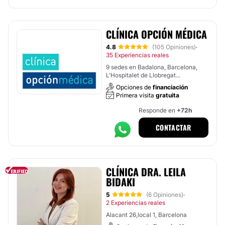
CLÍNICA OPCIÓN MÉDICA
4.8
(105 Opiniones)
·
35 Experiencias reales
9 sedes en Badalona, Barcelona,
L'Hospitalet de Llobregat...
Opciones de
financiación
Primera visita
gratuita
Responde en
+72h
CONTACTAR
CLÍNICA DRA. LEILA
BIDAKI
5
(6 Opiniones)
·
2 Experiencias reales
Alacant 26,local 1, Barcelona