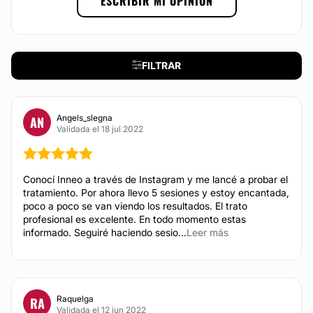
ESCRIBIR MI OPINIÓN
Peeling
13 años
Drenaje linfático
Desde 45 € hasta 60 €
Atención en:
Radiofrecuencia facial
FILTRAR
Desde 45 € hasta 60 €
Català
Celulitis
English
Desde 45 € hasta 60 €
Cavitación
Español
Angels_slegna
AN
Desde 45 € hasta 60 €
Validada el 18 jul 2022
Français
Mesoterapia
Desde 45 € hasta 60 €
Financiación o facilidades de pago:
Conocí Inneo a través de Instagram y me lancé a probar el
No
tratamiento. Por ahora llevo 5 sesiones y estoy encantada,
CIRUGÍA ESTÉTICA
poco a poco se van viendo los resultados. El trato
Métodos de pago aceptados:
profesional es excelente. En todo momento estas
informado. Seguiré haciendo sesio...
Leer más
Tarjeta de Crédito/Débito
Abdominoplastia
Bichectomía
Efectivo
Lipoescultura
Lipedema
Raquelga
RA
Validada el 12 jun 2022