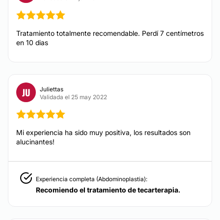
Marcación abdominal
CIRUGÍA BARIÁTRICA
Tratamiento totalmente recomendable. Perdí 7 centímetros
en 10 dias
Tratamiento obesidad
Juliettas
JU
CIRUGÍA ÍNTIMA
Validada el 25 may 2022
Rejuvenecimiento vaginal
Mi experiencia ha sido muy positiva, los resultados son
alucinantes!
ODONTOLOGÍA
Experiencia completa (Abdominoplastia):
Ortodoncia invisible
Recomiendo el tratamiento de tecarterapia.
Implantes dentales