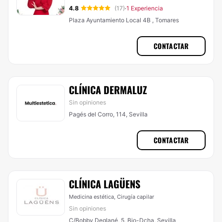
4.8
(17)
1 Experiencia
·
Plaza Ayuntamiento Local 4B , Tomares
CONTACTAR
CLÍNICA DERMALUZ
Sin opiniones
Pagés del Corro, 114, Sevilla
CONTACTAR
CLÍNICA LAGÜENS
Medicina estética, Cirugía capilar
Sin opiniones
C/Bobby Deglané, 5, Bjo-Dcha, Sevilla