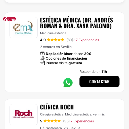
ESTÉTICA MÉDICA (DR. ANDRÉS
ROMÁN & DRA. XANA PALOMO)
Medicina estética
4.9
(80)
17 Experiencias
·
2 centros en Sevilla
Depilación láser
desde
20€
Opciones de
financiación
Primera visita
gratuita
Responde en
11h
CONTACTAR
CLÍNICA ROCH
Cirugía estética, Medicina estética,
ver más
5
(35)
7 Experiencias
·
C/Trastamara, 26, Sevilla