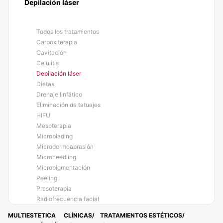
Depilación láser
Todos los tratamientos
Carboxiterapia
Cavitación
Celulitis
Depilación láser
Dietas
Drenaje linfático
Eliminación de tatuajes
HIFU
Mesoterapia
Microblading
Microdermoabrasión
Microneedling
Micropigmentación
Peeling
Presoterapia
Radiofrecuencia facial
MULTIESTETICA
CLÍNICAS
TRATAMIENTOS ESTÉTICOS