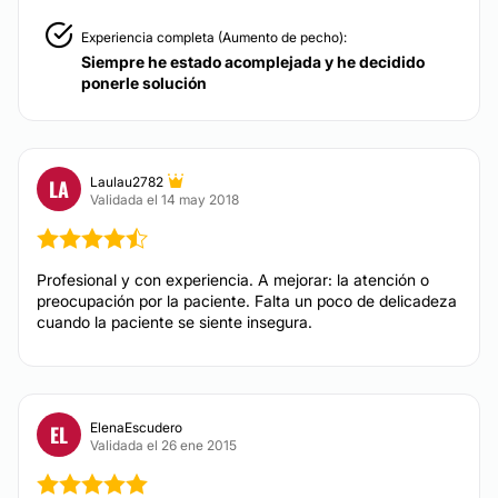
Experiencia completa (Aumento de pecho):
Peeling
Siempre he estado acomplejada y he decidido
Drenaje linfático
ponerle solución
Celulitis
Radiofrecuencia facial
Mesoterapia
Laulau2782
LA
Depilación láser
Validada el 14 may 2018
BLEFAROPLASTIA
Profesional y con experiencia. A mejorar: la atención o
preocupación por la paciente. Falta un poco de delicadeza
Resultados espectaculares con tecnología láser para
cuando la paciente se siente insegura.
la extracción de bolsas de grasa en párpados
superiores e inferiores. Con anestesia local. Rápida
recuperación. Mínima hinchazón. Planchado de
arruguitas en párpados inferiores.
ElenaEscudero
EL
CONTACTAR
Validada el 26 ene 2015