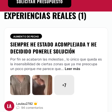
SOLICITAR PRESUPUESTO
MASTOPEXIA
EXPERIENCIAS REALES (1)
Entre las diferentes técnicas para el rejuvenecimiento
mamario valoramos la colocación de implantes
anatómicos especiales. Muchas veces sólo con estos
implantes hacemos una corrección mamaria sin
realizar más cicatrices.
AUMENTO DE PECHO
SIEMPRE HE ESTADO ACOMPLEJADA Y HE
CONTACTAR
DECIDIDO PONERLE SOLUCIÓN
Por fin se acabaron las molestias , lo único que queda es
CORRECCIÓN CICATRICES
la insensibilidad de ciertas zonas que ya me preocupa
un poco porque me parece que...
Leer más
Disponemos de láseres adecuados para tratar
cicatrices hipertróficas, queloides, cicatrices
enrojecidas, cicatrices de acné...Si no es posible el
+7
tratamiento con láser, recurrimos a la cirugía.
CONTACTAR
Laulau2782
LA
94 comentarios