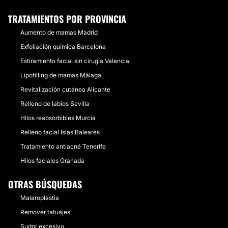
TRATAMIENTOS POR PROVINCIA
REDUCCIÓN SENOS
Aumento de mamas Madrid
Utilizamos técnicas de liposucción y de cicatrices
Exfoliación química Barcelona
cortas para evitar la visualización de las mismas, sin
Estiramiento facial sin cirugía Valencia
repercusión en el aspecto de las mamas.
Lipofilling de mamas Málaga
CONTACTAR
Revitalización cutánea Alicante
Relleno de labios Sevilla
Hilos reabsorbibles Murcia
AUMENTO MENTÓN
Relleno facial Islas Baleares
Reposicionamos mediante el injerto de grasa del
Tratamiento antiacné Tenerife
propio paciente las deformidades que el
Hilos faciales Granada
envejecimiento produce en el mentón. También
realizamos con la misma técnica el aumento del
OTRAS BÚSQUEDAS
mismo, consiguiendo resultados muy naturales.
Malaroplastia
CONTACTAR
Remover tatuajes
Sudor excesivo