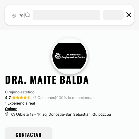
|
DRA. MAITE BALDA
Cirujano estético
4.7
(7 Opiniones)
·
100% lo recomiendan
1 Experiencia real
Opinar
C/ Urbieta 18 – 1º Izq, Donostia-San Sebastián, Guipúzcoa
CONTACTAR