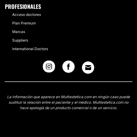
PROFESIONALES
Acceso doctores
LIFTING SIN CIRUGÍA
Plan Premium
Marcas
Lo llamamos lifting sin cirugía porque combinamos
diferentes técnicas, bien de relleno con hialurónico o
Suppliers
grasa para elevar pómulos. Tensamos el reborde
International Doctors
mandibular con hilos y conseguimos resultados
armoniosos.
CONTACTAR
LIPOESCULTURA
La información que aparece en Multiestetica.com en ningún caso puede
sustituir la relación entre el paciente y el médico. Multiestetica.com no
Realizamos liposucción con cánulas finas. Valoramos
hace apología de un producto comercial o de un servicio.
el exceso de grasa y el defecto de la misma,
haciendo una lipoescultura corporal y facial.
CONTACTAR