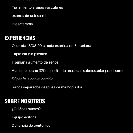
Tratamiento arañas vasculares
LIFTING
ésteres de colesterol
Intervención para el rejuvenecimiento facial con
Presoterapia
técnicas de cicatriz corta. Intervenciones realizadas
con anestesia local y sedación. Recuperación del
EXPERIENCIAS
reborde mandibular. Corrección de las deformidades
que produce la flacidez en cara y cuello. Tratamiento
Operada 18/08/20 cirugía estética en Barcelona
del exceso cutáneo tras adelgazamientos agresivos.
Triple cirugía plástica
1 semana aumento de senos
CONTACTAR
Aumento pecho 320cc perfil alto redondas submuscular por el surco
Súper feliz con el cambio
TRATAMIENTO ANTIACNÉ
Senos separados después de mamoplastia
SOBRE NOSOTROS
Realizamos corrección de cicatrices de acné de
cualquier profundidad mediante láser fraccionado,
¿Quiénes somos?
peelings químicos, luz pulsada, injerto de grasa en las
cicatrices deprimidas.
Equipo editorial
Denuncia de contenido
CONTACTAR