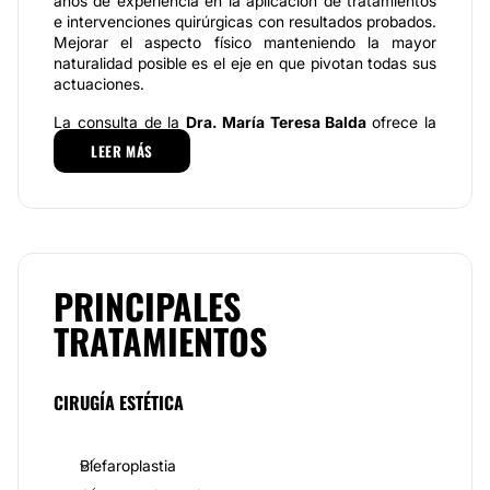
años de experiencia en la aplicación de tratamientos
e intervenciones quirúrgicas con resultados probados.
Mejorar el aspecto físico manteniendo la mayor
naturalidad posible es el eje en que pivotan todas sus
actuaciones.
La consulta de la
Dra. María Teresa Balda
ofrece la
posibilidad de financiación del 100% del costo del
LEER MÁS
tratamiento para mayor información revisar nuestra
página web.
Especialidades de la consulta
La consulta de la
Dra. María Teresa Balda
ofrece una
gran gama de servicios y tratamientos a todo tipo de
PRINCIPALES
pacientes, está especializada en abdominoplastia,
aumento de pómulos, aumento mamario,
TRATAMIENTOS
blefaroplastia con láser, cirugía mamaria, láser para
depilación, lifting, lipoescultura, liposucción, medicina
estética, nutrición, otoplastia, entre otros
CIRUGÍA ESTÉTICA
Equipo de profesionales
Los pacientes de la
Dra. María Teresa Balda
se
Blefaroplastia
benefician de su cualificada formación y destreza, de