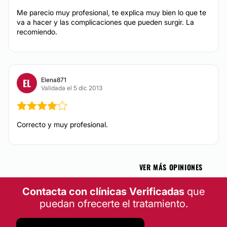
AUMENTO LABIOS
Me parecio muy profesional, te explica muy bien lo que te
va a hacer y las complicaciones que pueden surgir. La
recomiendo.
Para mejorar el volumen labial realizamos técnicas de
relleno con grasa de la propia paciente o con ácido
hialurónico. Los resultados son armoniosos y
naturales.
Elena871
EL
CONTACTAR
Validada el 5 dic 2013
AUMENTO DE PECHO
Correcto y muy profesional.
Colocamos implantes anatómicos de última
generación con resultados naturales. Perfeccionamos
nuestras cirugías con inyección de grasa para un
VER MÁS OPINIONES
mejor aspecto de las mamas.
Contacta con clínicas Verificadas
que
CONTACTAR
puedan ofrecerte el tratamiento.