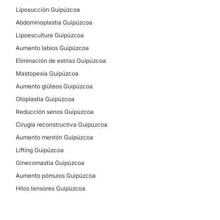
Liposucción Guipúzcoa
Realizamos aumento de glúteo con técnicas de
Abdominoplastia Guipúzcoa
extracción de grasa y, posteriormente, recolocación
Lipoescultura Guipúzcoa
en glúteos. También realizamos con grasa, retoque de
pequeñas deformidades que se producen en la parte
Aumento labios Guipúzcoa
inferior de las nalgas.
Eliminación de estrías Guipúzcoa
Mastopexia Guipúzcoa
CONTACTAR
Aumento glúteos Guipúzcoa
Otoplastia Guipúzcoa
Reducción senos Guipúzcoa
ABDOMINOPLASTIA
Cirugía reconstructiva Guipúzcoa
Valoramos adecuadamente la necesidad de corregir
Aumento mentón Guipúzcoa
la musculatura abdominal, el exceso de grasa y la
Lifting Guipúzcoa
envoltura cutánea. Dependiendo de las
Ginecomastia Guipúzcoa
características de cada paciente realizamos
liposucción, mini o abdominoplastia total.
Aumento pómulos Guipúzcoa
Hilos tensores Guipúzcoa
CONTACTAR