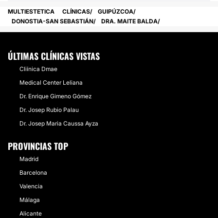
MULTIESTETICA
CLÍNICAS
GUIPÚZCOA
ELIMINACIÓN ARRUGAS
DONOSTIA-SAN SEBASTIÁN
DRA. MAITE BALDA
Disponemos de un láser fraccionado para la
eliminación de arrugas. Las arrugas dinámicas, que
son las que se producen cuando gesticulamos, las
ÚLTIMAS CLÍNICAS VISTAS
tratamos también con rellenos.
Cliínica Dmae
Medical Center Leliana
CONTACTAR
Dr. Enrique Gimeno Gómez
Dr. Josep Rubio Palau
TRATAMIENTO VARICES
Dr. Josep Maria Caussa Ayza
Tras valorar la existencia de insuficiencia venosa
PROVINCIAS TOP
valvular, mediante ecografía procedemos al
Madrid
tratamiento de varículas y arañas vasculares con
microesclerosis con espuma y láser como tratamiento
Barcelona
complementario.
Valencia
CONTACTAR
Málaga
Alicante