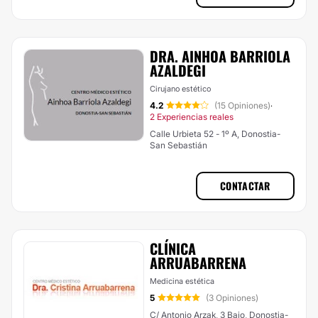
DRA. AINHOA BARRIOLA
AZALDEGI
Cirujano estético
4.2
(15 Opiniones)
·
2 Experiencias reales
Calle Urbieta 52 - 1º A, Donostia-
San Sebastián
CONTACTAR
CLÍNICA
ARRUABARRENA
Medicina estética
5
(3 Opiniones)
C/ Antonio Arzak, 3 Bajo, Donostia-