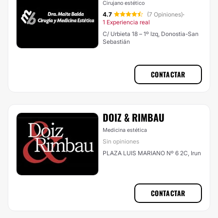
Cirujano estético
4.7
(7 Opiniones)
·
1 Experiencia real
C/ Urbieta 18 – 1º Izq, Donostia-San
Sebastián
CONTACTAR
DOIZ & RIMBAU
Medicina estética
Sin opiniones
PLAZA LUIS MARIANO Nº 6 2C, Irun
CONTACTAR