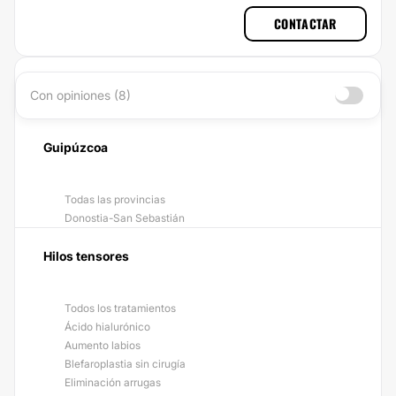
CONTACTAR
Con opiniones (8)
Guipúzcoa
Todas las provincias
Donostia-San Sebastián
Hilos tensores
Todos los tratamientos
Ácido hialurónico
Aumento labios
Blefaroplastia sin cirugía
Eliminación arrugas