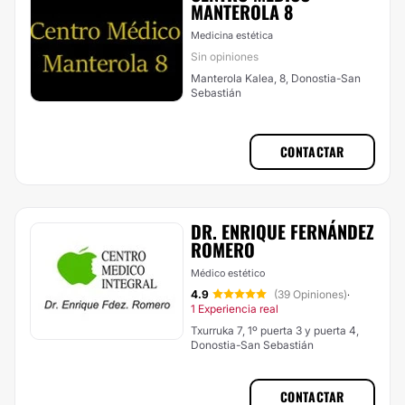
MANTEROLA 8
Medicina estética
Sin opiniones
Manterola Kalea, 8, Donostia-San
Sebastián
CONTACTAR
DR. ENRIQUE FERNÁNDEZ
ROMERO
Médico estético
4.9
(39 Opiniones)
·
1 Experiencia real
Txurruka 7, 1º puerta 3 y puerta 4,
Donostia-San Sebastián
CONTACTAR