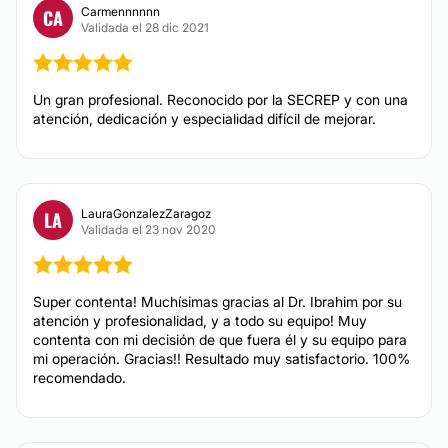
Rosácea
Carmennnnnn
CA
Validada el 28 dic 2021
CIRUGÍA ÍNTIMA
Un gran profesional. Reconocido por la SECREP y con una
atención, dedicación y especialidad difícil de mejorar.
Labioplastia
TRATAMIENTOS ESTÉTICOS
LauraGonzalezZaragoz
LA
Validada el 23 nov 2020
Peeling
Super contenta! Muchísimas gracias al Dr. Ibrahim por su
atención y profesionalidad, y a todo su equipo! Muy
contenta con mi decisión de que fuera él y su equipo para
mi operación. Gracias!! Resultado muy satisfactorio. 100%
recomendado.