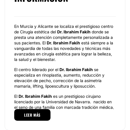
En Murcia y Alicante se localiza el prestigioso centro
de Cirugía estética del
Dr. Ibrahim Fakih
donde se
presta una atención completamente personalizada a
sus pacientes. El
Dr. Ibrahim Fakih
está siempre a la
vanguardia de todas las novedades y técnicas más
avanzadas en cirugía estética para lograr la belleza,
la salud y el bienestar.
El centro liderado por el
Dr. Ibrahim Fakih
se
especializa en rinoplastia, aumento, reducción y
elevación de pecho, corrección de la asimetría
mamaria, lifting, lipoescultura y liposucción.
El
Dr. Ibrahim Fakih
es un prestigioso cirujano
licenciado por la Universidad de Navarra. nacido en
el seno de una familia con marcada tradición médica,
comenzó su experiencia en el mundo de la cirugía
LEER MÁS
con su padre, un renombrado cirujano en el Líbano.
Posteriormente, el
Dr. Ibrahim Fakih
cursó sus
estudios en medicina en la prestigiosa Universidad de