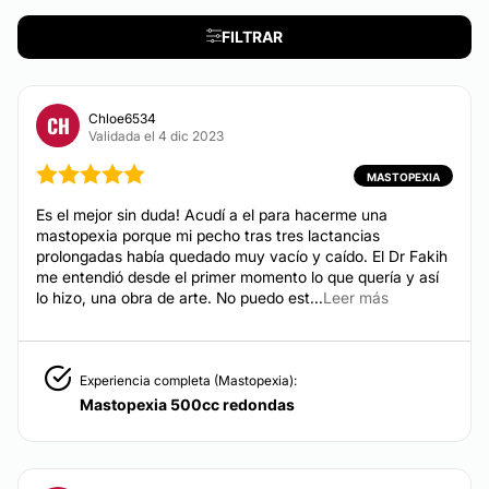
Métodos de pago aceptados:
Ácido hialurónico
FILTRAR
Aumento labios
Tarjeta de Crédito/Débito
Eliminación ojeras
Transferencia Bancaria
Chloe6534
CH
Rinomodelación
Validada el 4 dic 2023
Efectivo
Rejuvenecimiento facial
Eliminación arrugas
MASTOPEXIA
Blefaroplastia sin cirugía
Es el mejor sin duda! Acudí a el para hacerme una
mastopexia porque mi pecho tras tres lactancias
Rellenos faciales
prolongadas había quedado muy vacío y caído. El Dr Fakih
me entendió desde el primer momento lo que quería y así
lo hizo, una obra de arte. No puedo est...
Leer más
DERMATOLOGÍA
Verrugas
Experiencia completa (Mastopexia):
Lunares
Mastopexia 500cc redondas
Corrección cicatrices
Tratamiento antimanchas