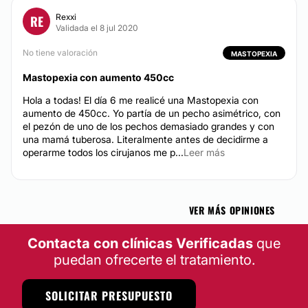
Rexxi
RE
Validada el 8 jul 2020
No tiene valoración
MASTOPEXIA
Mastopexia con aumento 450cc
Hola a todas! El día 6 me realicé una Mastopexia con
aumento de 450cc. Yo partía de un pecho asimétrico, con
el pezón de uno de los pechos demasiado grandes y con
una mamá tuberosa. Literalmente antes de decidirme a
operarme todos los cirujanos me p...
Leer más
VER MÁS OPINIONES
Contacta con clínicas Verificadas
que
puedan ofrecerte el tratamiento.
SOLICITAR PRESUPUESTO