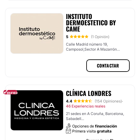
INSTITUTO
DERMOESTETICO BY
CAME
5
(1 Opinión)
Calle Madrid número 19,
Camposol,Sector A Mazarrón
(Murcia), Urbanización Camposol,
Murcia
CONTACTAR
CLÍNICA LONDRES
4.4
(154 Opiniones)
·
46 Experiencias reales
21 sedes en A Coruña, Barcelona,
Sabadell...
Opciones de
financiación
Primera visita
gratuita