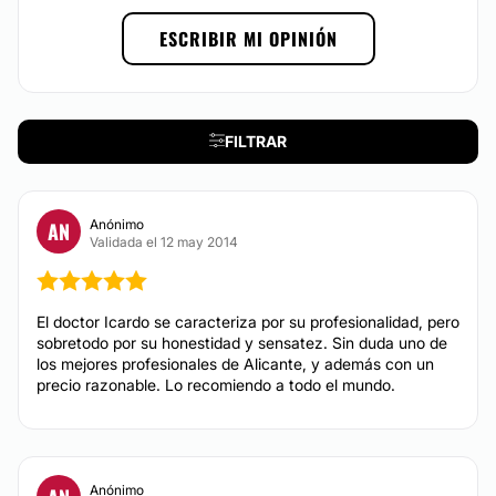
Mesoterapia
ESCRIBIR MI OPINIÓN
Presoterapia
Dietas
Depilación láser
FILTRAR
DERMATOLOGÍA
Anónimo
AN
Validada el 12 may 2014
Tratamiento antimanchas
Tratamiento capilar
Tratamiento antiacné
El doctor Icardo se caracteriza por su profesionalidad, pero
Mesoterapia capilar
sobretodo por su honestidad y sensatez. Sin duda uno de
los mejores profesionales de Alicante, y además con un
precio razonable. Lo recomiendo a todo el mundo.
CIRUGÍA ESTÉTICA
Trasplantes capilares
Anónimo