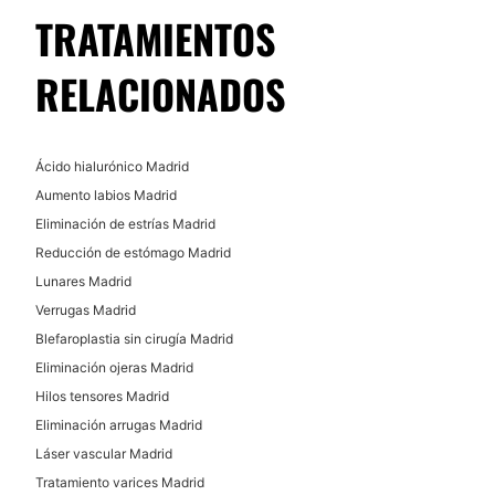
Financiación o facilidades de pago:
TRATAMIENTOS
Lunares
No
Xantelasmas
RELACIONADOS
Verrugas
Tratamiento capilar
Tratamiento antiacné
Ácido hialurónico Madrid
Mesoterapia capilar
Aumento labios Madrid
Eliminación de estrías Madrid
TRATAMIENTOS ESTÉTICOS
Reducción de estómago Madrid
Lunares Madrid
Peeling
Verrugas Madrid
Radiofrecuencia facial
Blefaroplastia sin cirugía Madrid
Celulitis
Eliminación ojeras Madrid
Mesoterapia
Hilos tensores Madrid
Dietas
Eliminación arrugas Madrid
Láser vascular Madrid
Tratamiento varices Madrid