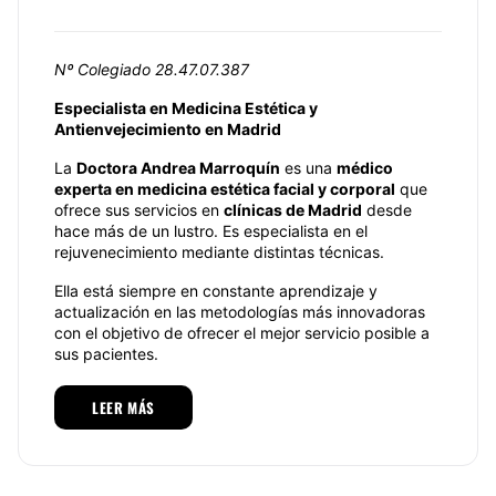
Nº Colegiado 28.47.07.387
Especialista en Medicina Estética y
Antienvejecimiento en Madrid
La
Doctora Andrea Marroquín
es una
médico
experta en medicina estética facial y corporal
que
ofrece sus servicios en
clínicas de Madrid
desde
hace más de un lustro. Es especialista en el
rejuvenecimiento mediante distintas técnicas.
Ella está siempre en constante aprendizaje y
actualización en las metodologías más innovadoras
con el objetivo de ofrecer el mejor servicio posible a
sus pacientes.
Especialidades
LEER MÁS
La Dra. Marroquín es especialista en diferentes
tratamientos de Medicina Estética Facial y Corporal.
Destaca su habilidad en Rinomodelación, Relleno de
Ojeras, Relleno Labial, Arrugas de Expresión,