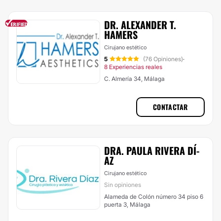
DR. ALEXANDER T.
HAMERS
Cirujano estético
5
(76 Opiniones)
·
8 Experiencias reales
C. Almería 34, Málaga
CONTACTAR
DRA. PAULA RIVERA DÍ­
AZ
Cirujano estético
Sin opiniones
Alameda de Colón número 34 piso 6
puerta 3, Málaga