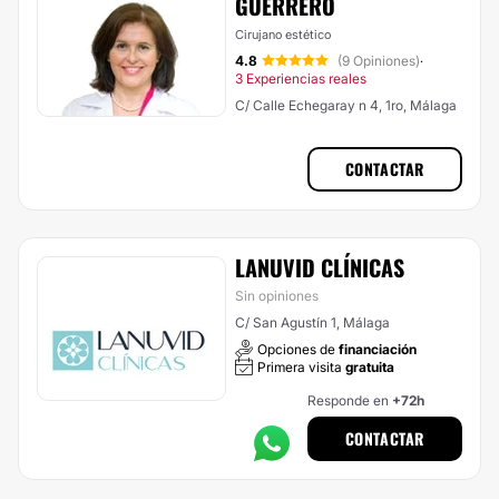
GUERRERO
Cirujano estético
4.8
(9 Opiniones)
·
3 Experiencias reales
C/ Calle Echegaray n 4, 1ro, Málaga
CONTACTAR
LANUVID CLÍNICAS
Sin opiniones
C/ San Agustín 1, Málaga
Opciones de
financiación
Primera visita
gratuita
Responde en
+72h
CONTACTAR