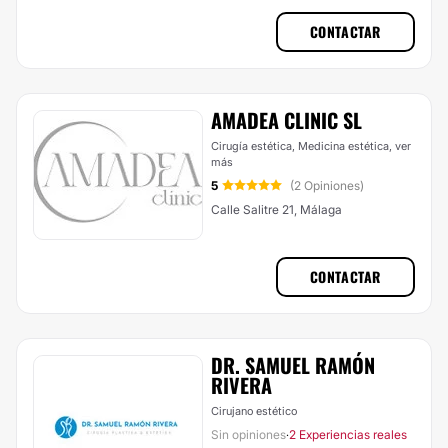
CONTACTAR
AMADEA CLINIC SL
Cirugía estética, Medicina estética,
ver
más
5
(2 Opiniones)
Calle Salitre 21, Málaga
CONTACTAR
DR. SAMUEL RAMÓN
RIVERA
Cirujano estético
Sin opiniones
2 Experiencias reales
·