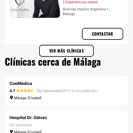
2 Experiencias reales
Avenida imperio Argentina 1 ,
Málaga
CONTACTAR
VER MÁS CLÍNICAS
Clínicas cerca de Málaga
CosMédica
4.7
(22 Opiniones)
·
100% lo recomiendan
Málaga (Ciudad)
Hospital Dr. Gálvez
Sin opiniones
Málaga (Ciudad)