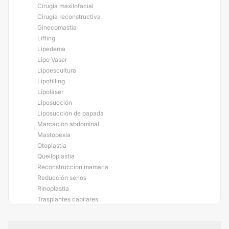
Cirugía maxilofacial
Cirugía reconstructiva
Ginecomastia
Lifting
Lipedema
Lipo Vaser
Lipoescultura
Lipofilling
Lipoláser
Liposucción
Liposucción de papada
Marcación abdominal
Mastopexia
Otoplastia
Queiloplastia
Reconstrucción mamaria
Reducción senos
Rinoplastia
Trasplantes capilares