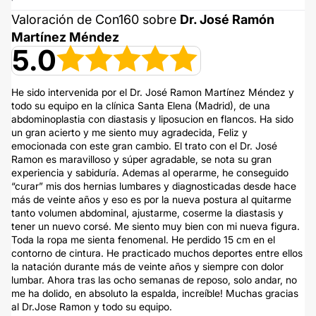
Valoración de Con160 sobre
Dr. José Ramón
Martí­nez Méndez
5.0
He sido intervenida por el Dr. José Ramon Martínez Méndez y
todo su equipo en la clínica Santa Elena (Madrid), de una
abdominoplastia con diastasis y liposucion en flancos. Ha sido
un gran acierto y me siento muy agradecida, Feliz y
emocionada con este gran cambio. El trato con el Dr. José
Ramon es maravilloso y súper agradable, se nota su gran
experiencia y sabiduría. Ademas al operarme, he conseguido
“curar” mis dos hernias lumbares y diagnosticadas desde hace
más de veinte años y eso es por la nueva postura al quitarme
tanto volumen abdominal, ajustarme, coserme la diastasis y
tener un nuevo corsé. Me siento muy bien con mi nueva figura.
Toda la ropa me sienta fenomenal. He perdido 15 cm en el
contorno de cintura. He practicado muchos deportes entre ellos
la natación durante más de veinte años y siempre con dolor
lumbar. Ahora tras las ocho semanas de reposo, solo andar, no
me ha dolido, en absoluto la espalda, increíble! Muchas gracias
al Dr.Jose Ramon y todo su equipo.