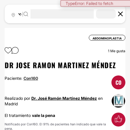
TypeError: Failed to fetch
|
ABDOMINOPLASTIA
1
Me gusta
DR JOSE RAMON MARTINEZ MÉNDEZ
Paciente:
Con160
CO
Realizado por
Dr. José Ramón Martí­nez Méndez
en
Madrid
El tratamiento
vale la pena
Notificado por Con160. El 91% de pacientes han indicado que vale la
pena.