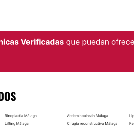
al malagueña y
 precioso edificio del
nicas Verificadas
que puedan ofrecer
DOS
Rinoplastia Málaga
Abdominoplastia Málaga
Li
Lifting Málaga
Cirugía reconstructiva Málaga
Re