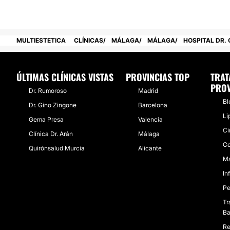
MULTIESTETICA
CLÍNICAS
MÁLAGA
MÁLAGA
HOSPITAL DR.
ÚLTIMAS CLÍNICAS VISTAS
PROVINCIAS TOP
TRAT
PROV
Dr. Rumoroso
Madrid
Bl
Dr. Gino Zingone
Barcelona
Li
Gema Presa
Valencia
Ci
Clínica Dr. Arán
Málaga
Co
Quirónsalud Murcia
Alicante
Ma
In
Pe
Tr
Ba
Re