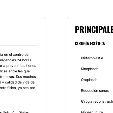
PRINCIPAL
CIRUGÍA ESTÉTICA
ia en el centro de
Blefaroplastia
 urgencias 24 horas
r a prevenirlos. tienes
Rinoplastia
icas entre las que
entre otras. Sus muchos
Otoplastia
d y calidad de vida de
cto físico, ya sea por
Reducción senos
Cirugía reconstruct
Lipoescultura
e:
Nutrción, Dietas