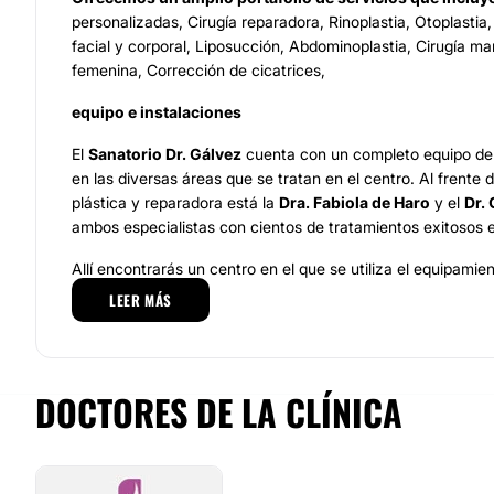
personalizadas, Cirugía reparadora, Rinoplastia, Otoplastia, 
facial y corporal, Liposucción, Abdominoplastia, Cirugía m
femenina, Corrección de cicatrices,
equipo e instalaciones
El
Sanatorio Dr. Gálvez
cuenta con un completo equipo de 
en las diversas áreas que se tratan en el centro. Al frente d
plástica y reparadora está la
Dra. Fabiola de Haro
y el
Dr.
ambos especialistas con cientos de tratamientos exitosos e
Allí encontrarás un centro en el que se utiliza el equipami
productos más eficaces, todo ello para poder garantizar lo
LEER MÁS
todos los casos. Con más de 5000 m2 distribuidos en cuatr
más modernas instalaciones hospitalarias dotadas de la últ
hospitalización, urgencias, UCIs, radiología, quirófanos, sa
de reproducción asistida.
DOCTORES DE LA CLÍNICA
Para ofrecer las máximas comodidades y confort a sus paci
cuenta con 50 habitaciones individuales y 3 suites, con tele
gratuitos. Además dispone de un servicio de cocina y rest