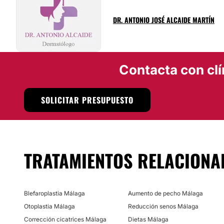
elabora diariamente un completo menú de cocina tradicion
mediterránea.
DR. ANTONIO JOSÉ ALCAIDE MARTÍN
Localización.
Ubicado en pleno casco histórico, junto a la Catedral, es un
siglo XIX. En
Málaga (Ciudad)
Contacta con clí
Posibilidad de videoconsulta:
SOLICITAR PRESUPUESTO
No
Financiación o facilidades de pago:
No
TRATAMIENTOS RELACIONA
Blefaroplastia Málaga
Aumento de pecho Málaga
Otoplastia Málaga
Reducción senos Málaga
Corrección cicatrices Málaga
Dietas Málaga