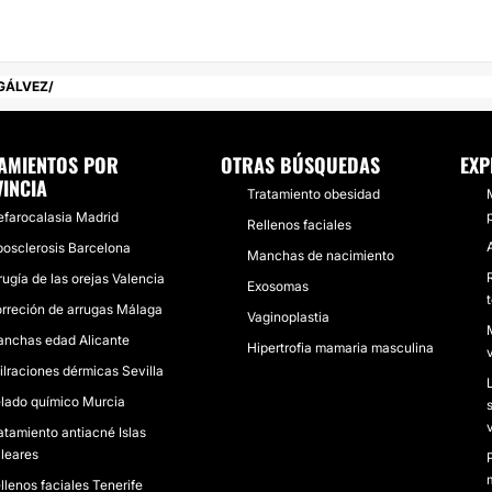
 GÁLVEZ
AMIENTOS POR
OTRAS BÚSQUEDAS
EXP
INCIA
Tratamiento obesidad
efarocalasia Madrid
Rellenos faciales
posclerosis Barcelona
Manchas de nacimiento
rugía de las orejas Valencia
Exosomas
rreción de arrugas Málaga
Vaginoplastia
nchas edad Alicante
Hipertrofia mamaria masculina
filraciones dérmicas Sevilla
lado químico Murcia
atamiento antiacné Islas
leares
llenos faciales Tenerife