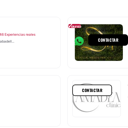
Responde en
6h
46 Experiencias reales
CONTACTAR
badell...
CONTACTAR