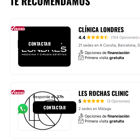
TE RECOMENDAMOS
CLÍNICA LONDRES
Responde en
1h
4.4
·
(154 Opiniones)
CONTACTAR
21 sedes en A Coruña, Barcelona, Sa
Opciones de
financiación
Primera visita
gratuita
LES ROCHAS CLINIC
Responde en
37h
5
(3 Opiniones)
CONTACTAR
2 sedes en Málaga
Opciones de
financiación
Primera visita
gratuita