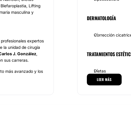
Blefaroplastia, Lifting
amaria masculina y
DERMATOLOGÍA
Corrección cicatric
profesionales expertos
e la unidad de cirugía
TRATAMIENTOS ESTÉTI
 Carlos J. González
,
n sus carreras.
Dietas
ento más avanzado y los
s mejores resultados en
LEER MÁS
o plantas. Alberga las
ima tecnología en
las de partos y centro
entes, el hospital
visión, teléfono y Wifi
auración propio,que