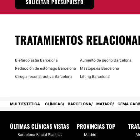
SOLICITAR PRESUPUESTO
Posibilidad de videoconsulta:
No
Financiación o facilidades de pago:
TRATAMIENTOS RELACIONA
No
Blefaroplastia Barcelona
Aumento de pecho Barcelona
Reducción de estómago Barcelona
Mastopexia Barcelona
Cirugía reconstructiva Barcelona
Lifting Barcelona
MULTIESTETICA
CLÍNICAS
BARCELONA
MATARÓ
GEMA GABI
ÚLTIMAS CLÍNICAS VISTAS
PROVINCIAS TOP
TRAT
Barcelona Facial Plastics
Madrid
Me