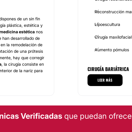
Reconstrucción ma
ispones de un sin fín
Lipoescultura
gía plástica, estética y
 medicina estética
nos
Cirugía maxilofacial
e han desarrollado de
 en la remodelación de
Aumento pómulos
ntación de una prótesis
mente, hay que corregir
a
, la cirugía consiste en
CIRUGÍA BARIÁTRICA
nterior de la nariz para
llan y remodelan los
LEER MÁS
ueva forma. La
Balón gástrico
edor de una hora y
Manga gástrica
nicas Verificadas
que puedan ofrecert
DERMATOLOGÍA
na clínica situada en