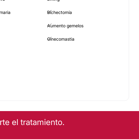
maria
Bichectomía
Aumento gemelos
Ginecomastia
Reducción de estómago
Banda gástrica
e el tratamiento.