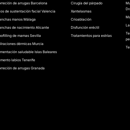
rreción de arrugas Barcelona
Cirugía del párpado
Mu
Dr
los de sustentación facial Valencia
Xantelasmas
Ma
nchas manos Málaga
Crioablación
La
nchas de nacimiento Alicante
Disfunción eréctil
Te
pofilling de mamas Sevilla
Tratamientos para estrías
pe
filraciones dérmicas Murcia
Te
imentación saludable Islas Baleares
mento labios Tenerife
rreción de arrugas Granada