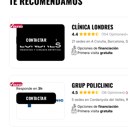
TE RECOMENDAMOS
CLÍNICA LONDRES
Responde en
1h
4.4
·
(154 Opiniones)
CONTACTAR
21 sedes en A Coruña, Barcelona, Sa
Opciones de
financiación
Primera visita
gratuita
GRUP POLICLINIC
Responde en
3h
4.5
·
(36 Opiniones)
3
CONTACTAR
5 sedes en Cerdanyola del Vallès, Ru
Opciones de
financiación
Primera visita
gratuita