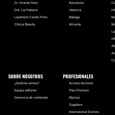
Dr. Vicente Haro
Barcelona
Co
Dra. Lia Fabiano
Valencia
Hi
Lipotherm Center Pinto
Málaga
Ma
Clínica Beauty
Alicante
Ma
Li
In
Al
Au
Co
SOBRE NOSOTROS
PROFESIONALES
¿Quiénes somos?
Acceso doctores
Equipo editorial
Plan Premium
Denuncia de contenido
Marcas
Suppliers
International Doctors