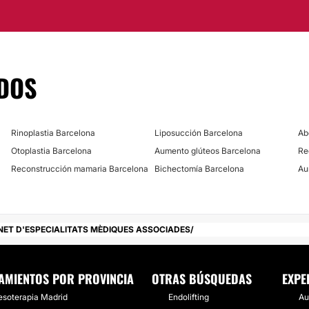
Corrección cicatric
MEDICINA ESTÉTICA
DOS
Tratamiento varice
Rinoplastia Barcelona
Liposucción Barcelona
Ab
Otoplastia Barcelona
Aumento glúteos Barcelona
Re
Reconstrucción mamaria Barcelona
Bichectomía Barcelona
Au
NET D'ESPECIALITATS MÈDIQUES ASSOCIADES
AMIENTOS POR PROVINCIA
OTRAS BÚSQUEDAS
EXPE
soterapia Madrid
Endolifting
Au