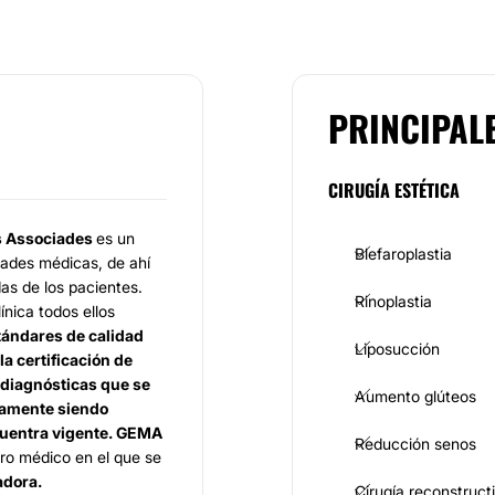
PRINCIPAL
CIRUGÍA ESTÉTICA
s Associades
es un
Blefaroplastia
dades médicas, de ahí
as de los pacientes.
Rinoplastia
ínica todos ellos
tándares de calidad
Liposucción
la certificación de
s diagnósticas que se
Aumento glúteos
idamente siendo
ncuentra vigente. GEMA
Reducción senos
ro médico en el que se
adora.
Cirugía reconstruct