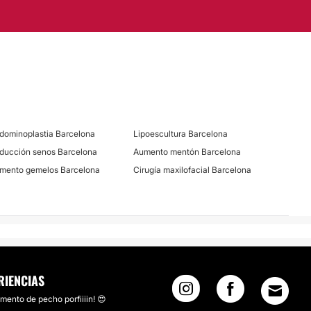
es
s
dominoplastia Barcelona
Lipoescultura Barcelona
ducción senos Barcelona
Aumento mentón Barcelona
mento gemelos Barcelona
Cirugía maxilofacial Barcelona
RIENCIAS
mento de pecho porfiiiin! 😍