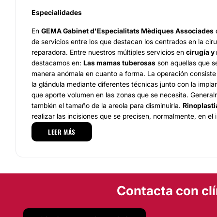
Especialidades
En
GEMA Gabinet d'Especialitats Mèdiques Associades
d
de servicios entre los que destacan los centrados en la ciru
reparadora. Entre nuestros múltiples servicios en
cirugía y
destacamos en:
Las mamas tuberosas
son aquellas que s
manera anómala en cuanto a forma. La operación consiste
la glándula mediante diferentes técnicas junto con la impla
que aporte volumen en las zonas que se necesita. General
también el tamaño de la areola para disminuirla.
Rinoplasti
realizar las incisiones que se precisen, normalmente, en el i
evitar cicatrices visibles. Durante el proceso, se cortan, ta
LEER MÁS
huesos y cartílagos de la nariz y se va consiguiendo una n
intervención se realiza bajo anestesia general y dura alred
media.
Ubicación
Contacta con clí
GEMA Gabinet d'Especialitats Mèdiques Associades
es u
Barcelona.