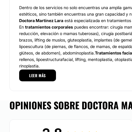
Dentro de los servicios no solo encuentras una amplia ga
estéticos, sino también encuentras una gran capacidad y n
Doctora Martínez Lara
está especializada en tratamientos 
En
tratamientos corporales
puedes encontrar: cirugía ma
reducción, elevación o mamas tuberosas), cirugía postbariát
brazos, lifting de muslos, gluteoplastia, implantes (de geme
lipoescultura (de piernas, de flancos, de mamas, de espald
glúteos, de abdomen), abdominoplastia.
Tratamientos facia
rellenos, lipoestructurafacial, lifting, mentoplastia, otoplasti
rinoplastia.
LEER MÁS
Equipo
La
Doctora Martínez Lara
cuenta conTítulo de Médico Espec
Plástica, Reparadora y Estética vía MIR en Hospital Universi
OPINIONES SOBRE DOCTORA MA
Nieves de Granada. Además, es miembro de la Sociedad Es
Plástica, Reparadora y Estética -SECPRE- y de la Sociedad
Cirugía Plástica y Estética -ISAPS-. Su labor se respalda p
continua, por la dedicación y compromiso con cada uno de
Localización