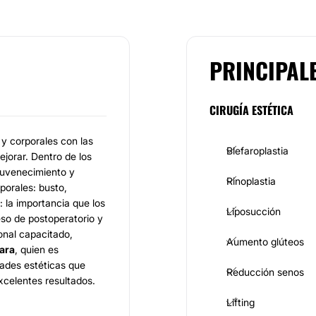
PRINCIPAL
CIRUGÍA ESTÉTICA
 y corporales con las
Blefaroplastia
ejorar. Dentro de los
juvenecimiento y
Rinoplastia
orales: busto,
: la importancia que los
Liposucción
eso de postoperatorio y
onal capacitado,
Aumento glúteos
ara
, quien es
dades estéticas que
Reducción senos
xcelentes resultados.
Lifting