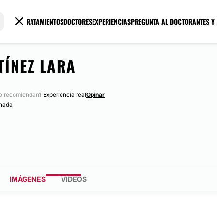
TRATAMIENTOS
DOCTORES
EXPERIENCIAS
PREGUNTA AL DOCTOR
ANTES Y
ÍNEZ LARA
o recomiendan
1 Experiencia real
Opinar
anada
IMÁGENES
VÍDEOS