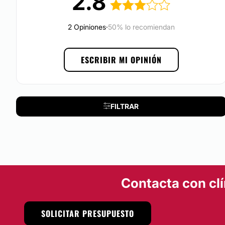
2.8
Doctora Martínez Lara
se encuentra situada en
Granada.
2 Opiniones
·
50% lo recomiendan
Posibilidad de videoconsulta:
No
ESCRIBIR MI OPINIÓN
Experiencia:
27 años
FILTRAR
Atención en:
Español
Financiación o facilidades de pago:
No
Contacta con clí
Métodos de pago aceptados:
Tarjeta de Crédito/Débito
SOLICITAR PRESUPUESTO
Transferencia Bancaria