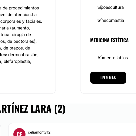
Lipoescultura
ma de procedimientos
ivel de atención.La
Ginecomastia
corporales y faciales.
maria (aumento,
rica, cirugía de
MEDICINA ESTÉTICA
los, de pectorales),
a, de brazos, de
les:
dermoabrasión,
Aumento labios
a, blefaroplastia,
CIRUGÍA ÍNTIMA
LEER MÁS
ialista en Cirugía
Labioplastia
tario Virgen de las
RTÍNEZ LARA (2)
pañola de Cirugía
Himenoplastia
 Internacional de
or su capacitación
 sus pacientes.
DERMATOLOGÍA
celiamonty12
CE