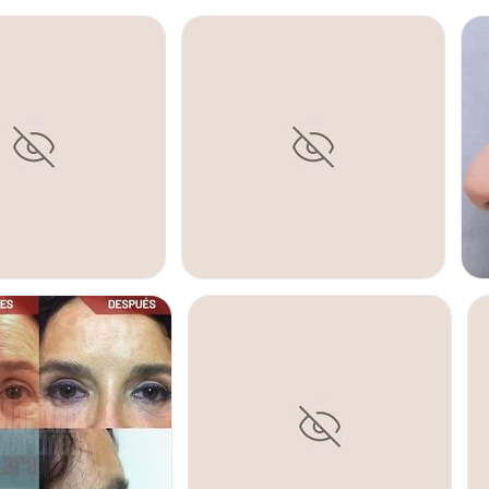
MASTOPEXIA
La elevación mamaria o
conseguimos elevar y r
tamaño de la areola. S
volumen tras un embar
mastopexia proporcion
CONTACTAR
E PECHO
REDUCCIÓN SENOS
R
LIPOSUCCIÓN
Para eliminar los acúm
espalda, flancos, glút
técnica única o asociad
abdominoplastia).
CONTACTAR