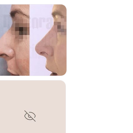
 mastopexia es el proceso quirúrgico mediante el que
emodelar el pecho caído. Con ella también reducimos el
i por ejemplo tienes un pecho pequeño o has perdido
azo, las prótesis mamarias acompañadas de una
arán ese volumen además de realzar el pecho.
INOPLASTIA
ulos de grasa en distintas zonas del cuerpo (abdomen,
eos, mamas o piernas). La liposucción puede realizarse como
a a otras intervenciones (por ejemplo, una