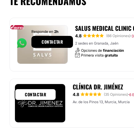
TE RECOMENDAMOS
SALUS MEDICAL CLINIC
Responde en
2h
4.8
·
(66 Opiniones)
3
CONTACTAR
2 sedes en Granada, Jaén
Opciones de
financiación
Primera visita
gratuita
CLÍNICA DR. JIMÉNEZ
CONTACTAR
4.8
·
(35 Opiniones)
6 
Av. de los Pinos 13, Murcia, Murcia