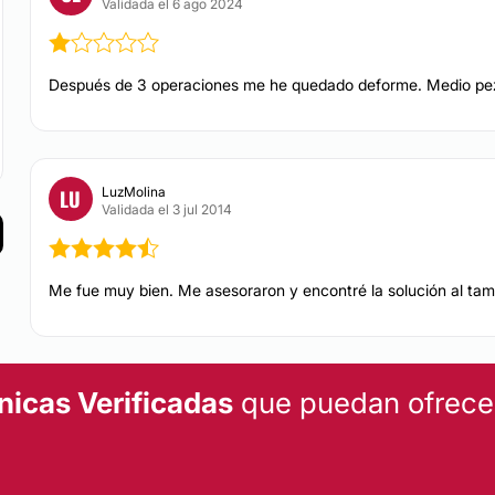
Validada el 6 ago 2024
Corrección cicatric
Después de 3 operaciones me he quedado deforme. Medio pe
BLEFAROPLASTIA
Es la cirugía que se en
superior y las bolsas g
también se pretende re
LuzMolina
LU
Validada el 3 jul 2014
CONTACTAR
Me fue muy bien. Me asesoraron y encontré la solución al ta
AUMENTO DE PECHO
La mamoplastia de aume
y la forma del pecho a t
nicas Verificadas
que puedan ofrecert
ambas. Puede buscar c
satisfacer los deseos e
encontrar el equilibrio
la paciente.