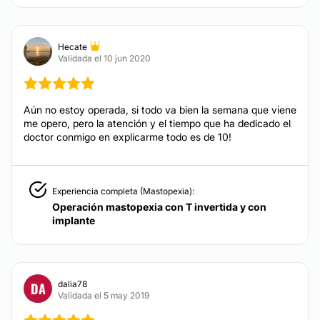
Xantelasmas
Tratamiento antimanchas
Hecate
Tratamiento capilar
Validada el 10 jun 2020
CIRUGÍA ÍNTIMA
Aún no estoy operada, si todo va bien la semana que viene
me opero, pero la atención y el tiempo que ha dedicado el
Labioplastia
doctor conmigo en explicarme todo es de 10!
Vaginoplastia
Experiencia completa (Mastopexia):
TRATAMIENTOS ESTÉTICOS
Operación mastopexia con T invertida y con
implante
Peeling
Celulitis
Dietas
dalia78
DA
Validada el 5 may 2019
Depilación láser