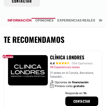
CONTACTAR
INFORMACIÓN
OPINIONES
EXPERIENCIAS REALES
IMÁ
TE RECOMENDAMOS
CLÍNICA LONDRES
4.4
(154 Opiniones)
·
46 Experiencias reales
21 sedes en A Coruña, Barcelona,
Sabadell...
Opciones de
financiación
Primera visita
gratuita
Responde en
1h
CONTACTAR