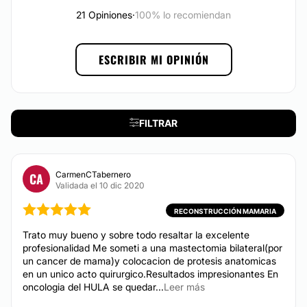
Reducción senos
21 Opiniones
·
100% lo recomiendan
Cirugía reconstructiva
Aumento mentón
ESCRIBIR MI OPINIÓN
Lifting
Reconstrucción mamaria
Bichectomía
Lipoescultura
FILTRAR
Trasplantes capilares
Aumento gemelos
CarmenCTabernero
CA
Ginecomastia
Validada el 10 dic 2020
Aumento pómulos
RECONSTRUCCIÓN MAMARIA
Trato muy bueno y sobre todo resaltar la excelente
DERMATOLOGÍA
profesionalidad Me someti a una mastectomia bilateral(por
un cancer de mama)y colocacion de protesis anatomicas
en un unico acto quirurgico.Resultados impresionantes En
Lunares
oncologia del HULA se quedar...
Leer más
Corrección cicatrices