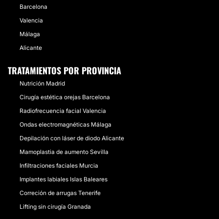
Barcelona
Tratamiento obesidad
Valencia
Málaga
CRIOLIPÓLISIS
Alicante
Crioadipólisis médica Sesiones de 70 minutos y
remodélate. Temperatura corporal -10 º. Las células
TRATAMIENTOS POR PROVINCIA
de grasa cristalizan y liberando la grasa congelada.
Nutrición Madrid
Elimina tallas desde la primera sesión, no aparece
flacidez con el tratamiento de crioterapia abdomen,
Cirugía estética orejas Barcelona
cartucheras, flancos, brazos, glúteos, etc
Radiofrecuencia facial Valencia
Ondas electromagnéticas Málaga
CONTACTAR
Depilación con láser de diodo Alicante
Mamoplastia de aumento Sevilla
ELIMINAR GRASA LOCALIZADA
Infiltraciones faciales Murcia
Implantes labiales Islas Baleares
Tratamientos para eliminar grasa localizada .
Correción de arrugas Tenerife
Contamos con diferentes tratamientos de acuerdo al
tipo de grasa . Mesoterapia enzimática, Crioterapia,
Lifting sin cirugía Granada
Criolipolisis, Hidrolipoclásia