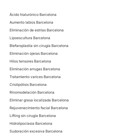
Métodos de pago aceptados:
Xantelasmas
Ácido hialurónico Barcelona
Tarjeta de Crédito/Débito
Corrección cicatrices
Aumento labios Barcelona
Transferencia Bancaria
Tratamiento antimanchas
Eliminación de estrías Barcelona
Efectivo
Tratamiento antiacné
Lipoescultura Barcelona
Angiomas
Blefaroplastia sin cirugía Barcelona
Bizum
Alopecia
Eliminación ojeras Barcelona
Cuperosis
Hilos tensores Barcelona
Eliminación arrugas Barcelona
Tratamiento varices Barcelona
TRATAMIENTOS ESTÉTICOS
Criolipólisis Barcelona
Rinomodelación Barcelona
Peeling
Eliminar grasa localizada Barcelona
Drenaje linfático
Rejuvenecimiento facial Barcelona
Celulitis
Lifting sin cirugía Barcelona
Eliminación de tatuajes
Hidrolipoclasia Barcelona
Radiofrecuencia facial
Sudoración excesiva Barcelona