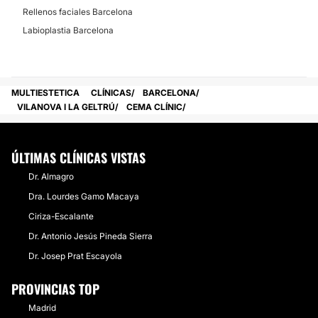
Mesoterapia
Rellenos faciales Barcelona
Cavitación
Labioplastia Barcelona
Dietas
Depilación láser
Presoterapia
MULTIESTETICA
CLÍNICAS
BARCELONA
VILANOVA I LA GELTRÚ
CEMA CLÍNIC
CIRUGÍA ESTÉTICA
ÚLTIMAS CLÍNICAS VISTAS
Aumento glúteos
Dr. Almagro
Aumento mentón
Dra. Lourdes Gamo Macaya
Lipoescultura
Ciriza-Escalante
Aumento pómulos
Dr. Antonio Jesús Pineda Sierra
Ginecomastia
Dr. Josep Prat Escayola
PROVINCIAS TOP
CIRUGÍA BARIÁTRICA
Madrid