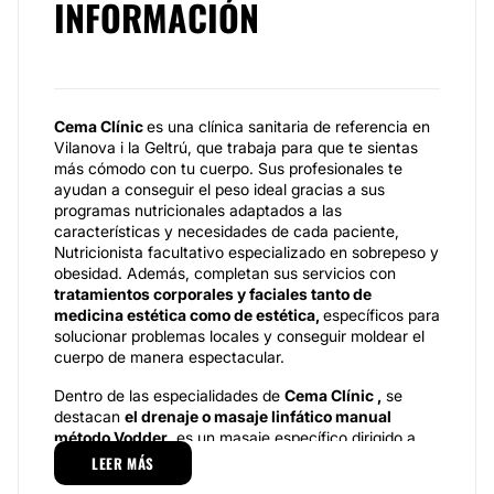
INFORMACIÓN
Cema Clínic
es una clínica sanitaria de referencia en
Vilanova i la Geltrú, que trabaja para que te sientas
más cómodo con tu cuerpo. Sus profesionales te
ayudan a conseguir el peso ideal gracias a sus
programas nutricionales adaptados a las
características y necesidades de cada paciente,
Nutricionista facultativo especializado en sobrepeso y
obesidad. Además, completan sus servicios con
tratamientos corporales y faciales tanto de
medicina estética como de estética,
específicos para
solucionar problemas locales y conseguir moldear el
cuerpo de manera espectacular.
Dentro de las especialidades de
Cema Clínic ,
se
destacan
el drenaje o masaje linfático manual
método Vodder
, es un masaje específico dirigido a
solucionar el edema linfático, es decir el hinchazón de
LEER MÁS
diferentes partes del cuerpo y primordialmente de los