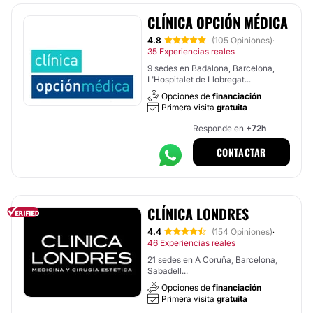
CLÍNICA OPCIÓN MÉDICA
4.8
(105 Opiniones)
·
35 Experiencias reales
9 sedes en Badalona, Barcelona,
L'Hospitalet de Llobregat...
Opciones de
financiación
Primera visita
gratuita
Responde en
+72h
CONTACTAR
CLÍNICA LONDRES
4.4
(154 Opiniones)
·
46 Experiencias reales
21 sedes en A Coruña, Barcelona,
Sabadell...
Opciones de
financiación
Primera visita
gratuita