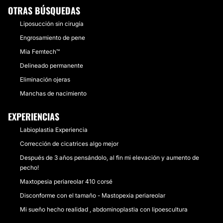
OTRAS BÚSQUEDAS
CONTACTAR
Liposucción sin cirugía
Engrosamiento de pene
Mia Femtech™
Delineado permanente
Eliminación ojeras
Manchas de nacimiento
EXPERIENCIAS
Labioplastia Experiencia
Corrección de cicatrices algo mejor
Después de 3 años pensándolo, al fin mi elevación y aumento de
pecho!
Maxtopesia periareolar 410 corsé
Disconforme con el tamaño - Mastopexia periareolar
Mi sueño hecho realidad , abdominoplastia con lipoescultura