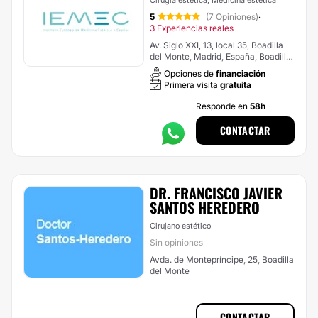
Cirugía estética, Medicina estética
5
(7 Opiniones)
·
3 Experiencias reales
Av. Siglo XXI, 13, local 35, Boadilla
del Monte, Madrid, España, Boadilla
del Monte
Opciones de
financiación
Primera visita
gratuita
Responde en
58h
CONTACTAR
DR. FRANCISCO JAVIER
SANTOS HEREDERO
Cirujano estético
Sin opiniones
Avda. de Montepríncipe, 25, Boadilla
del Monte
CONTACTAR