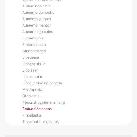
Abdominoplastia
Aumento de pecho
Aumento glúteos
Aumento mentón
Aumento pómulos
Bichectomía
Blefaroplastia
Ginecomastia
Lipedema
Lipoescultura
Lipoláser
Liposucción
Liposucción de papada
Mastopexia
Otoplastia
Reconstrucción mamaria
Reducción senos
Rinoplastia
Trasplantes capilares