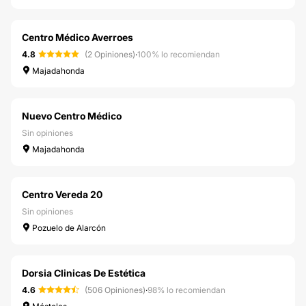
Centro Médico Averroes
4.8
(2 Opiniones)
·
100% lo recomiendan
Majadahonda
Nuevo Centro Médico
Sin opiniones
Majadahonda
Centro Vereda 20
Sin opiniones
Pozuelo de Alarcón
Dorsia Clinicas De Estética
4.6
(506 Opiniones)
·
98% lo recomiendan