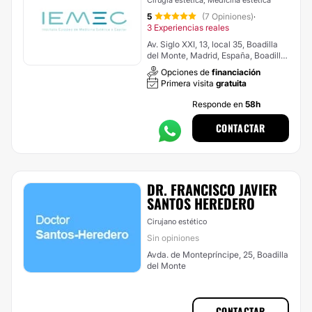
Cirugía estética, Medicina estética
5
(7 Opiniones)
·
3 Experiencias reales
Av. Siglo XXI, 13, local 35, Boadilla
del Monte, Madrid, España, Boadilla
del Monte
Opciones de
financiación
Primera visita
gratuita
Responde en
58h
CONTACTAR
DR. FRANCISCO JAVIER
SANTOS HEREDERO
Cirujano estético
Sin opiniones
Avda. de Montepríncipe, 25, Boadilla
del Monte
CONTACTAR