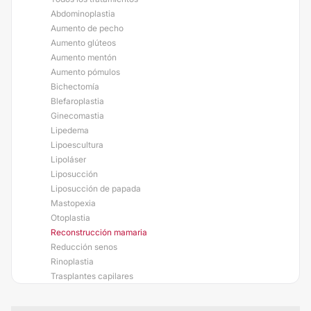
Abdominoplastia
Aumento de pecho
Aumento glúteos
Aumento mentón
Aumento pómulos
Bichectomía
Blefaroplastia
Ginecomastia
Lipedema
Lipoescultura
Lipoláser
Liposucción
Liposucción de papada
Mastopexia
Otoplastia
Reconstrucción mamaria
Reducción senos
Rinoplastia
Trasplantes capilares