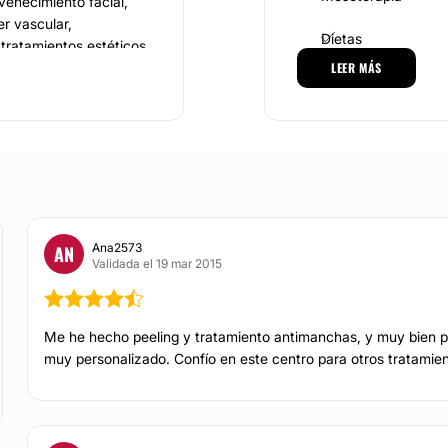
uvenecimiento facial,
er vascular,
Dietas
 tratamientos estéticos,
, presoterapia,
LEER MÁS
Depilación láser
manchas y tratamiento
DERMATOLOGÍA
ogroño, La Rioja,
Tratamiento antim
sus pacientes, con
uipos especializados y
Vitíligo
Ana2573
AN
ción en el sector y
Validada el 19 mar 2015
ión de los resultados
CIRUGÍA BARIÁTRICA
Me he hecho peeling y tratamiento antimanchas, y muy bien po
muy personalizado. Confío en este centro para otros tratamien
Tratamiento obesid