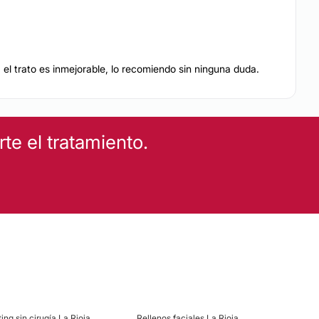
l trato es inmejorable, lo recomiendo sin ninguna duda.
e el tratamiento.
ting sin cirugía La Rioja
Rellenos faciales La Rioja