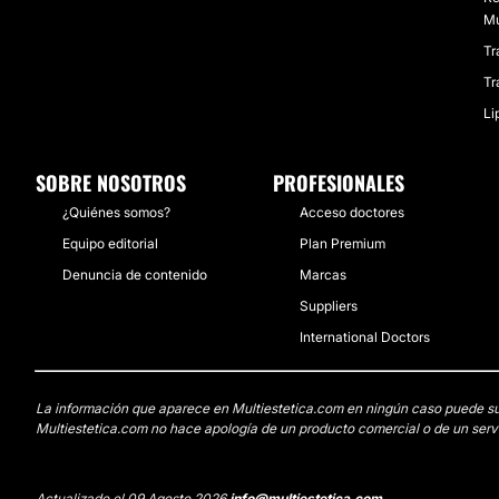
Mu
Tr
Tr
Li
SOBRE NOSOTROS
PROFESIONALES
¿Quiénes somos?
Acceso doctores
Equipo editorial
Plan Premium
Denuncia de contenido
Marcas
Suppliers
International Doctors
La información que aparece en Multiestetica.com en ningún caso puede susti
Multiestetica.com no hace apología de un producto comercial o de un servi
Actualizado el 09 Agosto 2026
info@multiestetica.com