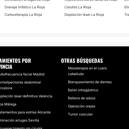
Drenaje linfático La Rioja
Celulitis La Rioja
El
Carboxiterapia La Rioja
Depilación láser La Rioja
Tr
AMIENTOS POR
OTRAS BÚSQUEDAS
INCIA
Mesoterapia en el cuero
cabelludo
diofrecuencia facial Madrid
Blanqueamiento de dientes
rmolipectomía abdominal
rcelona
Balón intragástrico
pilación láser definitiva Valencia
Relleno de labios
ba Málaga
Operación orejas
atamientos para estrías Alicante
Tumor vascular
iminación arrugas Sevilla
juvenecimiento sin cirugía