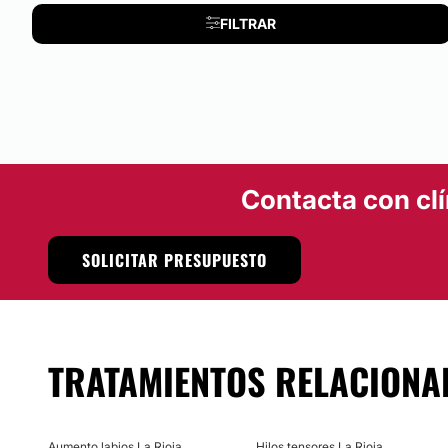
FILTRAR
Atención en:
Español
Financiación o facilidades de pago:
No
Métodos de pago aceptados:
Contacta con clí
Tarjeta de Crédito/Débito
Efectivo
SOLICITAR PRESUPUESTO
TRATAMIENTOS RELACIONA
Aumento labios La Rioja
Hilos tensores La Rioja